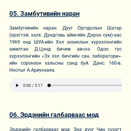
05. Замбутивийн наран
Замбутивийн наран.
Дууг Оргодолын Шатар
(эрэгтэй, халх. Дундговь аймгийн Дэрэн сум)-аас
1969 онд ШУА-ийн Хэл зохиолын хүрээлэнгийн
ажилтан Д.Цэнд бичиж авчээ. Одоо тус
хүрээлэнгийн «Эх хэл бичгийн сан, лаборатори»-
ийн соронзон хальсны санд буй. Данс: 160-в.
Ноотыг А.Ариунзаяа.
06. Эрдэнийн галбарваас мод
Эрдэнийн галбарваас мод.
Энэ дууг Чин сүзэгт