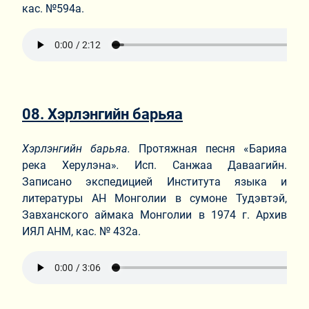
кас. №594а.
08. Хэрлэнгийн барьяа
Хэрлэнгийн барьяа.
Протяжная песня «Барияа
река Херулэна»
.
Исп. Санжаа Даваагийн.
Записано экспедицией Института языка и
литературы АН Монголии в сумоне Тудэвтэй,
Завханского аймака Монголии в 1974 г. Архив
ИЯЛ АНМ, кас. № 432а.