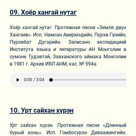
09. Хоёр хангай нутаг
Хоёр хангай нутаг.
Протяжная песня «Земля двух
Хангаев»
.
Исп. Намсан Авирмэдийн, Пүрэв Гүнийн,
Пүрэвбат Дүгэрийн. Записано экспедицией
Института языка и литературы АН Монголии в
сумоне Тудэвтэй, Завханского аймака Монголии
в 1981 г. Архив ИЯЛ АНМ, кас. № 594а.
10. Урт сайхан хүрэн
Урт сайхан хүрэн.
Протяжная песня «Длинный
бурый конь». Исп. Гомбосүрэн Диваажингийн.