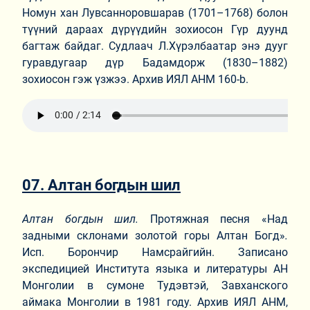
Номун хан Лувсанноровшарав (1701–1768) болон
түүний дараах дүрүүдийн зохиосон Гүр дуунд
багтаж байдаг. Судлаач Л.Хүрэлбаатар энэ дууг
гуравдугаар дүр Бадамдорж (1830–1882)
зохиосон гэж үзжээ. Архив ИЯЛ АНМ 160-b.
07. Алтан богдын шил
Алтан богдын шил.
Протяжная песня «Над
задными склонами золотой горы Алтан Богд»
.
Исп. Борончир Намсрайгийн. Записано
экспедицией Института языка и литературы АН
Монголии в сумоне Тудэвтэй, Завханского
аймака Монголии в 1981 году. Архив ИЯЛ АНМ,