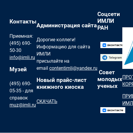
Соцсети
ИМЛИ
Контакты
Администрация сайта
РАН
Приемная:
Дорогие коллеги!
(495) 690-
Информацию для сайта
50-30
ИМЛИ
info@imli.ru
присылайте на
email
contentimli@yandex.ru
Музей
Совет
ПРО
молодых
Новый прайс-лист
(495) 690-
КОР
ученых
книжного киоска
05-35 - для
ПРИ
справок
СКАЧАТЬ
ИМЛ
muz@imli.ru