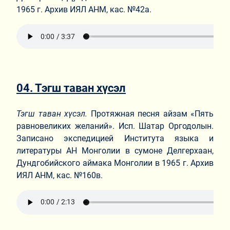
1965 г. Архив ИЯЛ АНМ, кас. №42а.
04. Тэгш таван хүсэл
Тэгш таван хүсэл.
Протяжная песня айзам «Пять
равновеликих желаний». Исп. Шатар Оргодолын.
Записано экспедицией Института языка и
литературы АН Монголии в сумоне Делгерхаан,
Дундгобийского аймака Монголии в 1965 г. Архив
ИЯЛ АНМ, кас. №160в.