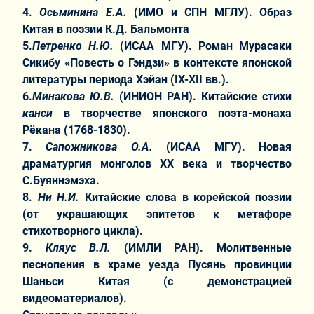
4.
Осьминина Е.А.
(ИМО и СПН МГЛУ). Образ
Китая в поэзии К.Д. Бальмонта
5.
Петренко Н.Ю.
(ИСАА МГУ). Роман Мурасаки
Сикибу «Повесть о Гэндзи» в контексте японской
литературы периода Хэйан (IX-XII вв.).
6.
Минакова Ю.В.
(ИНИОН РАН). Китайские стихи
канси
в творчестве японского поэта-монаха
Рёкана (1768-1830).
7.
Сапожникова О.А.
(ИСАА МГУ). Новая
драматургия монголов ХХ века и творчество
С.Буяннэмэха.
8.
Ни Н.И.
Китайские слова в корейской поэзии
(от украшающих эпитетов к метафоре
стихотворного цикла).
9.
Кляус В.Л.
(ИМЛИ РАН). Молитвенные
песнопения в храме уезда Пусянь провинции
Шаньси Китая (с демонстрацией
видеоматериалов).