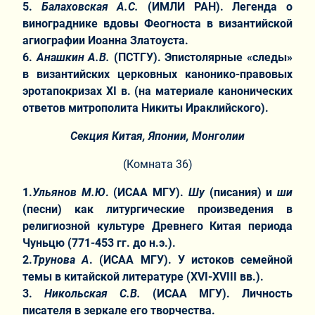
5.
Балаховская А.С.
(ИМЛИ РАН). Легенда о
винограднике вдовы Феогноста в византийской
агиографии Иоанна Златоуста.
6.
Анашкин А.В.
(ПСТГУ). Эпистолярные «следы»
в византийских церковных канонико-правовых
эротапокризах XI в. (на материале канонических
ответов митрополита Никиты Ираклийского).
Секция Китая, Японии, Монголии
(Комната 36)
1.
Ульянов М.Ю
. (ИСАА МГУ).
Шу
(писания) и
ши
(песни) как литургические произведения в
религиозной культуре Древнего Китая периода
Чуньцю (771-453 гг. до н.э.).
2.
Трунова А
. (ИСАА МГУ). У истоков семейной
темы в китайской литературе (XVI-XVIII вв.).
3.
Никольская С.В.
(ИСАА МГУ). Личность
писателя в зеркале его творчества.