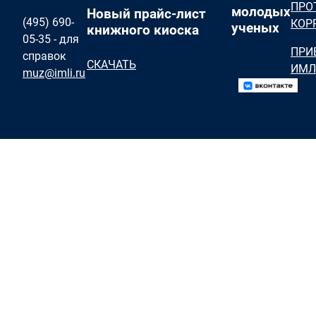
ПРО
молодых
Новый прайс-лист
(495) 690-
КОР
ученых
книжного киоска
05-35 - для
ПРИ
справок
СКАЧАТЬ
ИМЛ
muz@imli.ru