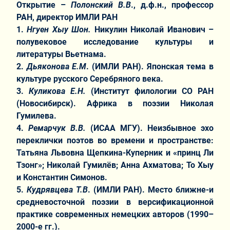
Открытие –
Полонский В.В
., д.ф.н., профессор
РАН, директор ИМЛИ РАН
1.
Нгуен Хыу Шон.
Никулин Николай Иванович –
полувековое исследование культуры и
литературы Вьетнама.
2.
Дьяконова Е.М
. (ИМЛИ РАН). Японская тема в
культуре русского Серебряного века.
3.
Куликова Е.Н.
(Институт филологии СО РАН
(Новосибирск). Африка в поэзии Николая
Гумилева.
4.
Ремарчук В.В.
(ИСАА МГУ). Неизбывное эхо
переклички поэтов во времени и пространстве:
Татьяна Львовна Щепкина-Куперник и «принц Ли
Тзонг»; Николай Гумилёв; Анна Ахматова; То Хыу
и Константин Симонов.
5.
Кудрявцева Т.В
. (ИМЛИ РАН). Место ближне-и
средневосточной поэзии в версификационной
практике современных немецких авторов (1990–
2000-е гг.).