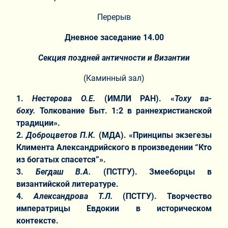
Перерыв
Дневное заседание 14.00
Секция поздней античности и Византии
(Каминный зал)
1.
Нестерова О.Е.
(ИМЛИ РАН). «
Тоху ва-
боху.
Толкование Быт. 1:2 в раннехристианской
традиции».
2.
Доброцветов П.К.
(МДА). «Принципы экзегезы
Климента Александрийского в произведении “Кто
из богатых спасется”».
3.
Бегдаш В.А.
(ПСТГУ). Змееборцы в
византийской литературе.
4.
Александрова Т.Л.
(ПСТГУ). Творчество
императрицы Евдокии в историческом
контексте.