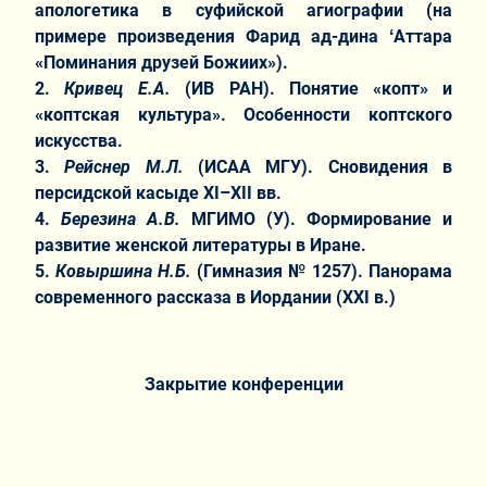
апологетика в суфийской агиографии (на
примере произведения Фарид ад-дина ʻАттара
«Поминания друзей Божиих»).
2.
Кривец Е.А.
(ИВ РАН). Понятие «копт» и
«коптская культура». Особенности коптского
искусства.
3.
Рейснер М.Л.
(ИСАА МГУ). Сновидения в
персидской касыде XI–XII вв.
4.
Березина А.В.
МГИМО (У). Формирование и
развитие женской литературы в Иране.
5.
Ковыршина Н.Б.
(Гимназия № 1257). Панорама
современного рассказа в Иордании (ХХ
I
в.)
Закрытие конференции