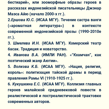
бестиарий», или зооморфные образы героев в
рассказах индонезийской писательницы Джэнар
Маэса Айю (начало 2000-х гг.).
2.
Ершова Ю.С.
(ИСАА МГУ). Течение састра ванги
(«ароматная литература») в контексте
современной индонезийской прозы (1990-2010е
гг.).
3.
Шмелева И.Н.
(ИСАА МГУ). Кхмерский театр
басак. Традиция и новаторство.
4.
Иванова В.А.
(ИМЛИ РАН). «“Кхамчан”, как
поэтический жанр Аютии».
5.
Волкова К.Б.
(ИСАА МГУ). «Нация, религия,
король»: политизация тайской драмы в период
правления Рамы VI (1910-1925 гг.).
6.
Кукушкина Е.С.
(ИСАА МГУ). Коллизия главных
героев малайской средневековой повести в
реалистической и постреалистической трактовке
современных авторов.