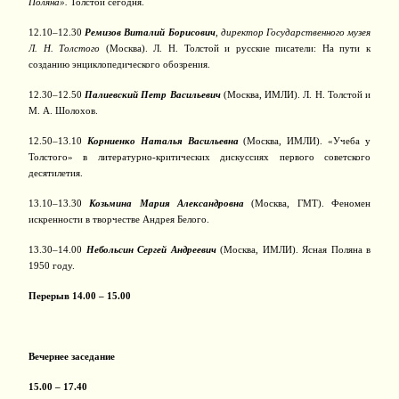
Поляна».
Толстой сегодня.
12.10–12.30
Ремизов Виталий Борисович
,
директор Государственного музея
Л. Н. Толстого
(Москва). Л. Н. Толстой и русские писатели: На пути к
созданию энциклопедического обозрения.
12.30–12.50
Палиевский Петр Васильевич
(Москва, ИМЛИ). Л. Н. Толстой и
М. А. Шолохов.
12.50–13.10
Корниенко Наталья Васильевна
(Москва, ИМЛИ). «Учеба у
Толстого» в литературно-критических дискуссиях первого советского
десятилетия.
13.10–13.30
Козьмина Мария Александровна
(Москва, ГМТ). Феномен
искренности в творчестве Андрея Белого.
13.30–14.00
Небольсин Сергей Андреевич
(Москва, ИМЛИ). Ясная Поляна в
1950 году.
Перерыв 14.00 – 15.00
Вечернее заседание
15.00 – 17.40