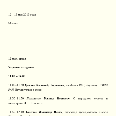
12—13 мая 2010 года
Москва
12 мая, среда
Утреннее заседание
11.00 – 14.00
11.00–11.30
Куделин Александр Борисович
,
академик РАН, директор ИМЛИ
РАН
. Вступительное слово.
11.30–11.50
Лихоносов Виктор Иванович.
О народном чувстве и
милосердии Л. Н. Толстого.
11.50–12.10
Толстой Владимир Ильич
,
директор музея-усадьбы «Ясная