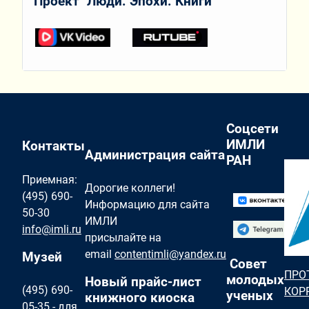
Проект "Люди. Эпохи. Книги"
Соцсети
ИМЛИ
Контакты
Администрация сайта
РАН
Приемная:
Дорогие коллеги!
(495) 690-
Информацию для сайта
50-30
ИМЛИ
info@imli.ru
присылайте на
email
contentimli@yandex.ru
Музей
Совет
ПРО
молодых
Новый прайс-лист
(495) 690-
КОР
ученых
книжного киоска
05-35 - для