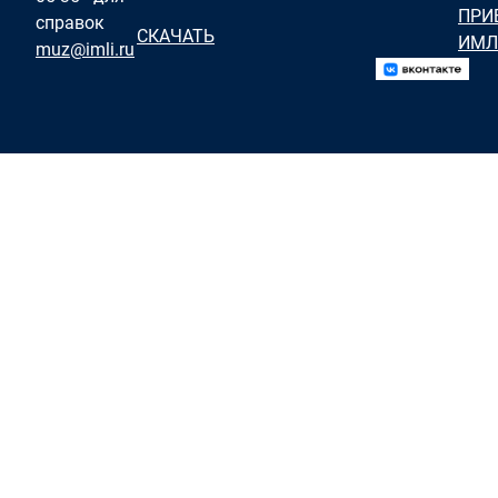
ПРИ
справок
СКАЧАТЬ
ИМЛ
muz@imli.ru