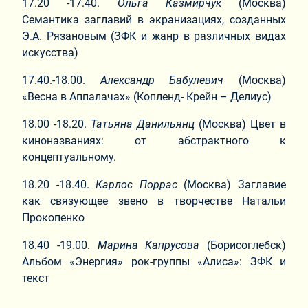
17.20 -17.40.
Ольга Казмирчук
(Москва)
Семантика заглавий в экранизациях, созданных
Э.А. Рязановым (ЗФК и жанр в различных видах
искусства)
17.40.-18.00.
Александр Бабулевич
(Москва)
«Весна в Аппалачах» (Копленд- Крейн – Делиус)
18.00 -18.20.
Татьяна
Данильянц
(Москва) Цвет в
киноназваниях: от абстрактного к
концептуальному.
18.20 -18.40.
Карлос Поррас
(Москва) Заглавие
как связующее звено в творчестве Натальи
Прокопенко
18.40 -19.00.
Марина Капрусова
(Борисоглебск)
Альбом «Энергия» рок-группы «Алиса»: ЗФК и
текст