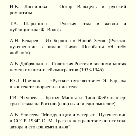
И.В. Логвинова – Оскар Вальцель и русский
романтизм
Т.А. Шарыпина – Русская тема в жизни и
публицистике Ф. Вольфа
А.Н. Беларев – Из Берлина к Новой Земле (Русское
путешествие в романе Пауля Шеербарта «Я тебя
люблю!»)
А.В. Добряшкина – Советская Россия в воспоминаниях
немецких писателей-эмигрантов (1933-1945)
Ю.Л. Цветков – «Русское путешествие» Э. Барлаха
в контексте творчества писателя.
Г.В. Якушева – Братья Манны и Лион Фейхтвангер:
три взгляда на Россию (спор и / или единомыслие)
А.В. Елисеева "Между отцом и матерью: "Путешествие
в СССР. 1934" О. М. Графа как странствие по психике
автора и его современников"