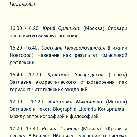
Надъярных
16.00 -16.20.
Юрий Орлицкий
(Москва) Словари
заглавий и смежные явления
16.20 -16.40.
Светлана Переволочанская
(Нижний
Новгород) Название как результат смысловой
рефлексии
16.40 -17.00.
Кристина Загороднева
(Пермь)
Заглавие экфрастического стихотворения как
горизонт читательских ожиданий
17.00 - 17.20.
Анастасия Михайлова
(Москва)
Заглавие и текст: Biographia Literaria Кольриджа -
между автобиографией и философией
17.20 -17.40.
Регина Ганиева
(Москва) «Кровь и
песок» В.Бласко Ибаньеса: заглавие в системе