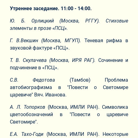
Утреннее заседание. 11:00 - 14:00.
Ю. Б. Орлицкий
(Москва, РГГУ).
Стиховые
элементы в прозе «ПСЦ».
Г. В.Векшин
(Москва, МГУП).
Теневая рифма в
звуковой фактуре «ПСЦ».
Т. В. Скулачева
(Москва, ИРЯ РАГ).
Сочинение и
подчинение в «ПСЦ».
С.В. Федотова
(Тамбов) Проблема
автобиографизма в "Повести о Светомире
царевиче" Вяч. Иванова.
А. Л. Топорков
(Москва, ИМЛИ РАН). Символика
цветообозначений в "Повести о царевиче
Светомире".
Е.А. Тахо-Годи
(Москва, ИМЛИ РАН). Некоторые