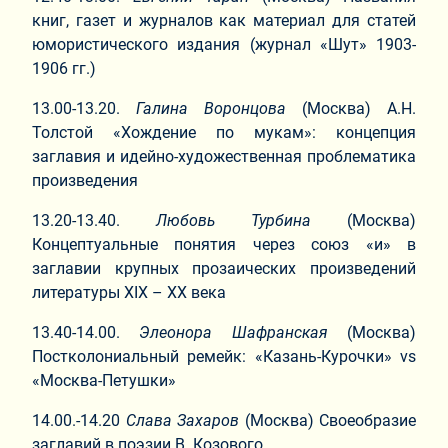
книг, газет и журналов как материал для статей
юмористического издания (журнал «Шут» 1903-
1906 гг.)
13.00-13.20.
Галина Воронцова
(Москва) А.Н.
Толстой «Хождение по мукам»: концепция
заглавия и идейно-художественная проблематика
произведения
13.20-13.40.
Любовь Турбина
(Москва)
Концептуальные понятия через союз «и» в
заглавии крупных прозаических произведений
литературы ХIХ – ХХ века
13.40-14.00.
Элеонора Шафранская
(Москва)
Постколониальный ремейк: «Казань-Курочки» vs
«Москва-Петушки»
14.00.-14.20
Слава Захаров
(Москва) Своеобразие
заглавий в поэзии В. Козового