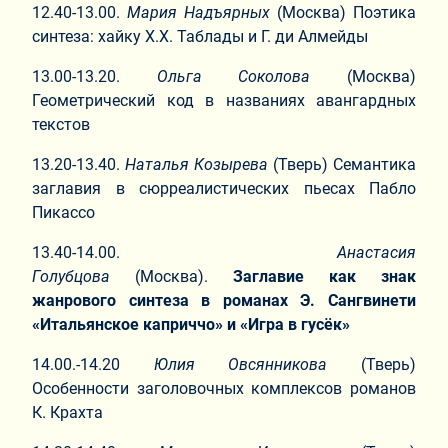
12.40-13.00.
Мария Надъярных
(Москва) Поэтика
синтеза: хайку Х.Х. Таблады и Г. ди Алмейды
13.00-13.20.
Ольга Соколова
(Москва)
Геометрический код в названиях авангардных
текстов
13.20-13.40.
Наталья Козырева
(Тверь) Семантика
заглавия в сюрреалистических пьесах Пабло
Пикассо
13.40-14.00.
Анастасия
Голубцова
(Москва).
Заглавие как знак
жанрового синтеза в романах Э. Сангвинети
«Итальянское каприччо» и «Игра в гусёк»
14.00.-14.20
Юлия Овсянникова
(Тверь)
Особенности заголовочных комплексов романов
К. Крахта