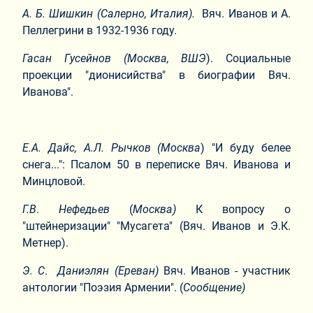
А. Б. Шишкин (Салерно, Италия).
Вяч. Иванов и А.
Пеллегрини в 1932-1936 году.
Гасан Гусейнов (Москва, ВШЭ
). Социальные
проекции "дионисийства" в биографии Вяч.
Иванова".
Е.А. Дайс, А.Л. Рычков (Москва
) "И буду белее
снега...": Псалом 50 в переписке Вяч. Иванова и
Минцловой.
Г.В
.
Нефедьев
(
Москва)
К вопросу о
"штейнеризации" "Мусагета" (Вяч. Иванов и Э.К.
Метнер).
Э. С
.
Даниэлян (Ереван)
Вяч. Иванов - участник
антологии "Поэзия Армении". (
Сообщение)