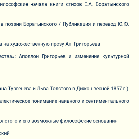
илософские начала книги стихов Е.А. Боратынского
а в поэзии Боратынского / Публикация и перевод Ю.Ю.
а на художественную прозу Ап. Григорьева
ества»: Аполлон Григорьев и изменение культурной
на Тургенева и Льва Толстого в Дижон весной 1857 г.)
диалектическое понимание наивного и сентиментального
 Толстого и его возможные философские основания
ский