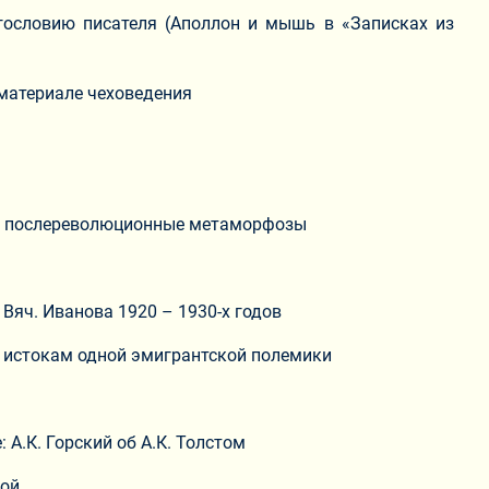
огословию писателя (Аполлон и мышь в «Записках из
 материале чеховедения
на: послереволюционные метаморфозы
 Вяч. Иванова 1920 – 1930-х годов
 К истокам одной эмигрантской полемики
 А.К. Горский об А.К. Толстом
вой