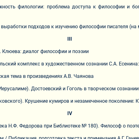
ежность филологии: проблема доступа к философии и б
у выработки подходов к изучению философии писателя (на
III
А. Клюева: диалог философии и поэзии
фильский комплекс в художественном сознании С.А. Есени
ская тема в произведениях А.В. Чаянова
 Иерусалиме). Достоевский и Гоголь в творческом сознании
айковского). Крушение кумиров и незамеченное поколение:
IV
ека Н.Ф. Федорова при Библиотеке № 180). Философ о поэте:
м / Публикация, подготовка текста и примечания А.Г. Гаче