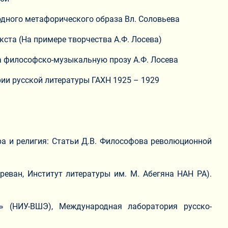
одного метафорического образа Вл. Соловьева
ста (На примере творчества А.Ф. Лосева)
на философско-музыкальную прозу А.Ф. Лосева
рии русской литературы ГАХН 1925 – 1929
ура и религия: Статьи Д.В. Философова революционной
Ереван, Институт литературы им. М. Абегяна НАН РА).
» (НИУ-ВШЭ), Международная лаборатория русско-