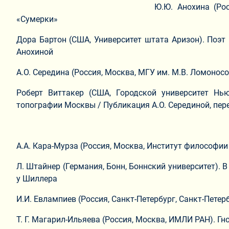
Ю.Ю. Анохина (Ро
«Сумерки»
Дора Бартон (США, Университет штата Аризон). Поэт 
Анохиной
А.О. Середина (Россия, Москва, МГУ им. М.В. Ломоно
Роберт Виттакер (США, Городской университет Нью
топографии Москвы / Публикация А.О. Серединой, пере
А.А. Кара-Мурза (Россия, Москва, Институт философии 
Л. Штайнер (Германия, Бонн, Боннский университет). 
у Шиллера
И.И. Евлампиев (Россия, Санкт-Петербург, Санкт-Пете
Т. Г. Магарил-Ильяева (Россия, Москва, ИМЛИ РАН). Г