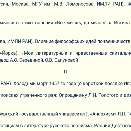
ссия, Москва, МГУ им. М.В. Ломоносова, ИМЛИ РАН). Ф
мысли в стихотворении «Все мысль, да мысль!..»: Истин
сова, ИМЛИ РАН). Влияние философских идей почвенничеств
-Йорка). «Мои литературные и нравственные скитальч
вод А.О. Серединой, О.В. Сапуновой
II
РАН). Холодный март 1857-го года (о короткой поездке Ива
В поисках утраченного рая: Опрощение у Л.Н. Толстого и 
рбургский государственный университет). «Анархизм» Л.Н.
ностицизм в литературе русского реализма: Ранний Достоев