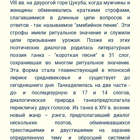
VIII вв. на двурогой горе Цукуба, когда мужчины и
женщины обменивались краткими строфами,
слагавшимися в длинные цепи вопросов и
ответов - так называемое "амебийное пение". Эти
строфы имели ритуальное значение и служили
цели призывания урожая. Позже из этих
поэтических диалогов родилась литературная
поэзия
танка
- "короткая песня" в 31 слог,
сохранившая во многом ритуальное значение.
Эта форма стала главенствующей в японской
лирике средневековья и существует до
сегодняшнего дня.
Танка
делилась на две части -
до- и послецезурную в 17 и 14 слогов,
диалогическая природа
танка
предполагала
перекличку двух голосов. Из
танка
в ХIV в. возник
новый жанр –
рэнга
, предполагавший диалог
нескольких поэтов, обменивавшихся
трехстишиями и двустишиями на заранее
определенную тему и обросший системой