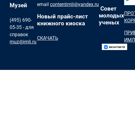
email
contentimli@yandex.ru
Музей
Совет
ПРО
молодых
Новый прайс-лист
(495) 690-
КОР
ученых
книжного киоска
05-35 - для
ПРИ
справок
СКАЧАТЬ
ИМЛ
muz@imli.ru