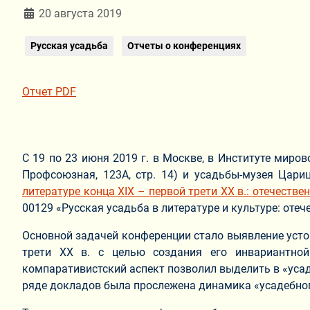
Информация о материале
20 августа 2019
Русская усадьба
Отчеты о конференциях
Отчет PDF
С 19 по 23 июня 2019 г. в Москве, в Институте миров
Профсоюзная, 123А, стр. 14) и усадьбы-музея Цариц
литературе конца XIX – первой трети XX в.: отечеств
00129 «Русская усадьба в литературе и культуре: отеч
Основной задачей конференции стало выявление усто
трети XX в. с целью создания его инвариантной
компаративистский аспект позволил выделить в «уса
ряде докладов была прослежена динамика «усадебного