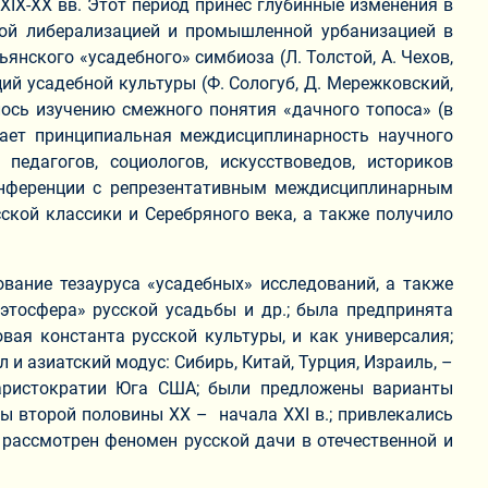
IX-XX вв. Этот период принес глубинные изменения в
ной либерализацией и промышленной урбанизацией в
янского «усадебного» симбиоза (Л. Толстой, А. Чехов,
ций усадебной культуры (Ф. Сологуб, Д. Мережковский,
ялось изучению смежного понятия «дачного топоса» (в
ывает принципиальная междисциплинарность научного
педагогов, социологов, искусствоведов, историков
конференции с репрезентативным междисциплинарным
ской классики и Серебряного века, а также получило
вание тезауруса «усадебных» исследований, а также
оэтосфера» русской усадьбы и др.; была предпринята
вая константа русской культуры, и как универсалия;
и азиатский модус: Сибирь, Китай, Турция, Израиль, –
 аристократии Юга США; были предложены варианты
уры второй половины XX – начала XXI в.; привлекались
 рассмотрен феномен русской дачи в отечественной и