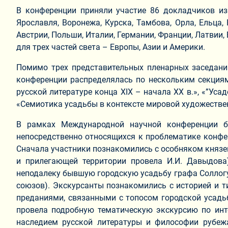
В конференции приняли участие 86 докладчиков из 
Ярославля, Воронежа, Курска, Тамбова, Орла, Ельца,
Австрии, Польши, Италии, Германии, Франции, Латвии, 
для трех частей света – Европы, Азии и Америки.
Помимо трех представительных пленарных заседаний
конференции распределялась по нескольким секциям:
русской литературе конца XIX – начала XX в.», «”Усад
«Семиотика усадьбы в контексте мировой художестве
В рамках Международной научной конференции бы
непосредственно относящихся к проблематике конфер
Сначала участники познакомились с особняком князе
и прилегающей территории провела И.И. Давыдова)
неподалеку бывшую городскую усадьбу графа Соллогу
союзов). Экскурсанты познакомились с историей и ти
преданиями, связанными с топосом городской усадьбы
провела подробную тематическую экскурсию по инте
наследием русской литературы и философии рубеж