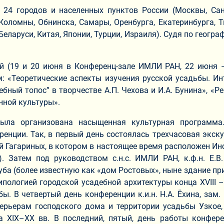
24 городов и населенных пунктов России (Москвы, Санк
 Коломны, Обнинска, Самары, Оренбурга, Екатеринбурга, 
Беларуси, Китая, Японии, Турции, Израиля). Судя по геогр
 (19 и 20 июня в Конференц-зале ИМЛИ РАН, 22 июня –
 «Теоретические аспекты изучения русской усадьбы. Ин
ебный топос” в творчестве А.П. Чехова и И.А. Бунина», «Р
нной культуры».
ла организована насыщенная культурная программа. 
енции. Так, в первый день состоялась трехчасовая экск
й Гагариных, в котором в настоящее время расположен Ин
. Затем под руководством с.н.с. ИМЛИ РАН, к.ф.н. Е.В
ба (более известную как «дом Ростовых», ныне здание 
пологией городской усадебной архитектуры конца XVIII –
. В четвертый день конференции к.и.н. Н.А. Ёхина, зам. 
рьерам господского дома и территории усадьбы Узкое,
а XIX–XX вв. В последний, пятый, день работы конфер