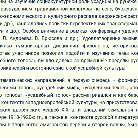
ы на изучение социокультурной роли усадьбы на рубеже X
 разрушением традиционной культуры на селе, буржуаз
но-экономического и культурного распада дворянско-кресть
ков и др.), наблюдались попытки перспективных трансформа
тепун и др.). Особое внимание в рамках конференции удел
о, Л. Андреева, В. Брюсова и др.). Удовлетворение выз
чных гуманитарных дисциплин: филологов, историков, 
 состав участников позволил подойти к изучению темы 
ебного топоса» вышло далеко за временны́е пределы рус
риканской и восточно-азиатской усадебной культуры.
тематических направлений, в первую очередь – формиро
ебный топос», «усадебный миф», «усадебный текст», «п
о топоса»; «усадебный топос» рассматривался и как базо
контексте западноевропейской культуры, но присутствовал 
сских дворянских усадеб XIX в. и владений земельной
е 1910-1920-х гг., а также в контексте русской литерат
ы в творчестве эмигрантов первой и второй волны; был