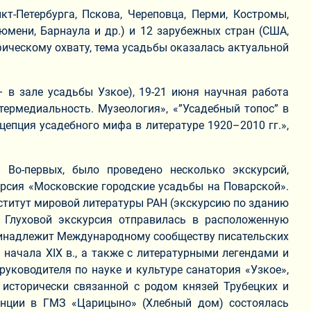
т-Петербурга, Пскова, Череповца, Перми, Костромы,
Тюмени, Барнаула и др.) и 12 зарубежных стран (США,
афическому охвату, тема усадьбы оказалась актуальной
 в зале усадьбы Узкое), 19-21 июня научная работа
термедиальность. Музеология», «”Усадебный топос” в
ецепция усадебного мифа в литературе 1920–2010 гг.»,
Во-первых, было проведено несколько экскурсий,
урсия «Московские городские усадьбы на Поварской».
ститут мировой литературы РАН (экскурсию по зданию
. Глуховой экскурсия отправилась в расположенную
принадлежит Международному сообществу писательских
 начала XIX в., а также с литературными легендами и
руководителя по науке и культуре санатория «Узкое»,
 исторически связанной с родом князей Трубецких и
енции в ГМЗ «Царицыно» (Хлебный дом) состоялась