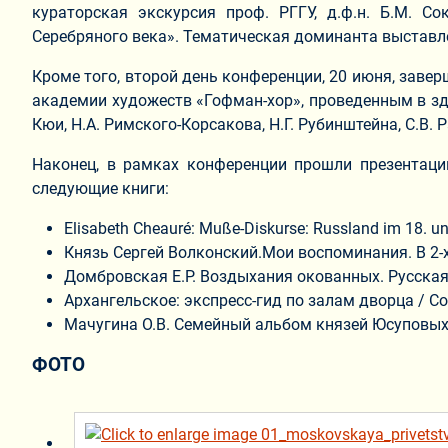
кураторская экскурсия проф. РГГУ, д.ф.н. Б.М. С
Серебряного века». Тематическая доминанта выставле
Кроме того, второй день конференции, 20 июня, заве
академии художеств «Гофман-хор», проведенным в зд
Кюи, Н.А. Римского-Корсакова, Н.Г. Рубинштейна, С.В. Р
Наконец, в рамках конференции прошли презентаци
следующие книги:
Elisabeth Cheauré: Muße-Diskurse: Russland im 18. un
Князь Сергей Волконский.Мои воспоминания. В 2-х т.
Домбровская Е.Р. Воздыхания окованных. Русская с
Архангельское: экспресс-гид по залам дворца / Сост
Мачугина О.В. Семейный альбом князей Юсуповых.
ФОТО