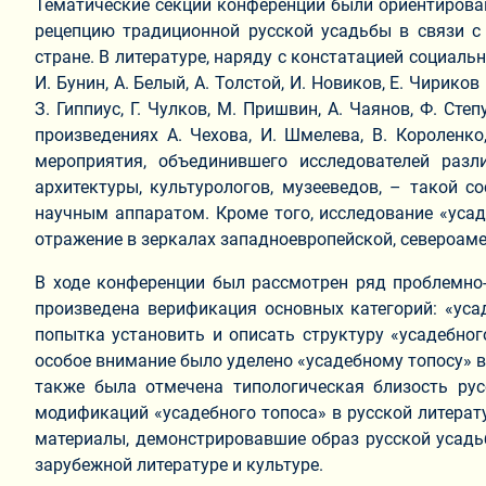
Тематические секции конференции были ориентирован
рецепцию традиционной русской усадьбы в связи с
стране. В литературе, наряду с констатацией социаль
И. Бунин, А. Белый, А. Толстой, И. Новиков, Е. Чири
З. Гиппиус, Г. Чулков, М. Пришвин, А. Чаянов, Ф. С
произведениях А. Чехова, И. Шмелева, В. Короленк
мероприятия, объединившего исследователей разли
архитектуры, культурологов, музееведов, – такой
научным аппаратом. Кроме того, исследование «усад
отражение в зеркалах западноевропейской, североаме
В ходе конференции был рассмотрен ряд проблемно-
произведена верификация основных категорий: «усад
попытка установить и описать структуру «усадебног
особое внимание было уделено «усадебному топосу» в 
также была отмечена типологическая близость ру
модификаций «усадебного топоса» в русской литератур
материалы, демонстрировавшие образ русской усадьб
зарубежной литературе и культуре.