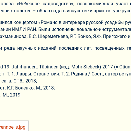
околова «Небесное садоводство», познакомившая учас
нных полотен – образ сада в искусстве и архитектуре рус
ршился концертом «Романс в интерьере русской усадьбы ру
ании ИМЛИ РАН. Были исполнены вокально-инструментальны
ахманинова, Б.С. Шереметьева, Р.Г. Бойко, Я.Ф. Пригожего и
и ряда научных изданий последних лет, посвященных те
d 19. Jahrhundert. Tübingen (изд. Mohr Siebeck) 2017 (= Otium
 Т. 1. Лавры. Странствия. Т. 2. Родина / Сост., автор вступ
ага. СПб., 2018;
. К.Г. Боленко. М., 2018;
 М., 2019.