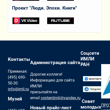
Проект "Люди. Эпохи. Книги"
Соцсети
ИМЛИ
Контакты
Администрация сайта
РАН
Приемная:
Дорогие коллеги!
(495) 690-
Информацию для сайта
50-30
ИМЛИ
info@imli.ru
присылайте на
email
contentimli@yandex.ru
Музей
Совет
ПРО
молодых
Новый прайс-лист