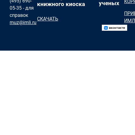
(495) 690-
КОР
ученых
книжного киоска
05-35 - для
ПРИ
справок
СКАЧАТЬ
ИМЛ
muz@imli.ru