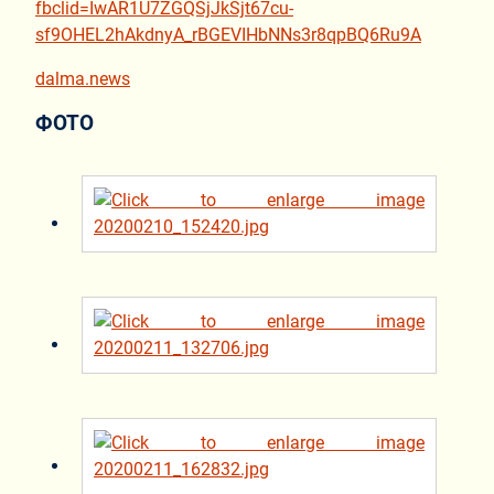
fbclid=IwAR1U7ZGQSjJkSjt67cu-
sf9OHEL2hAkdnyA_rBGEVIHbNNs3r8qpBQ6Ru9A
dalma.news
ФОТО