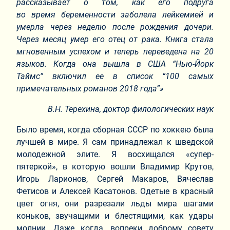
рассказывает о том, как его подруга
во время беременности заболела лейкемией и
умерла через неделю после рождения дочери.
Через месяц умер его отец от рака. Книга стала
мгновенным успехом и теперь переведена на 20
языков. Когда она вышла в США “Нью-Йорк
Таймс” включил ее в список “100 самых
примечательных романов 2018 года”»
В.Н. Терехина, доктор филологических наук
Было время, когда сборная СССР по хоккею была
лучшей в мире. Я сам принадлежал к шведской
молодежной элите. Я восхищался «супер-
пятеркой», в которую вошли Владимир Крутов,
Игорь Ларионов, Сергей Макаров, Вячеслав
Фетисов и Алексей Касатонов. Одетые в красный
цвет огня, они разрезали льды мира шагами
коньков, звучащими и блестящими, как удары
молнии. Даже когда, вопреки доброму совету