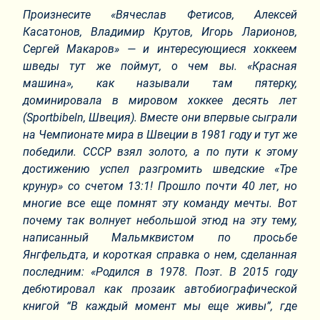
Произнесите «Вячеслав Фетисов, Алексей
Касатонов, Владимир Крутов, Игорь Ларионов,
Сергей Макаров» — и интересующиеся хоккеем
шведы тут же поймут, о чем вы. «Красная
машина», как называли там пятерку,
доминировала в мировом хоккее десять лет
(Sportbibeln, Швеция). Вместе они впервые сыграли
на Чемпионате мира в Швеции в 1981 году и тут же
победили. СССР взял золото, а по пути к этому
достижению успел разгромить шведские «Тре
крунур» со счетом 13:1! Прошло почти 40 лет, но
многие все еще помнят эту команду мечты. Вот
почему так волнует небольшой этюд на эту тему,
написанный Мальмквистом по просьбе
Янгфельдта, и короткая справка о нем, сделанная
последним: «Родился в 1978. Поэт. В 2015 году
дебютировал как прозаик автобиографической
книгой “В каждый момент мы еще живы”, где