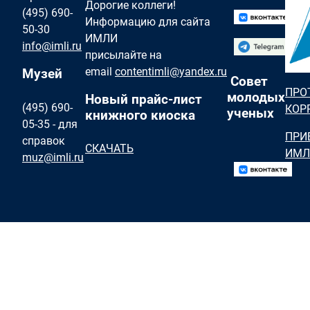
Дорогие коллеги!
(495) 690-
Информацию для сайта
50-30
ИМЛИ
info@imli.ru
присылайте на
email
contentimli@yandex.ru
Музей
Совет
ПРО
молодых
Новый прайс-лист
(495) 690-
КОР
ученых
книжного киоска
05-35 - для
ПРИ
справок
СКАЧАТЬ
ИМЛ
muz@imli.ru