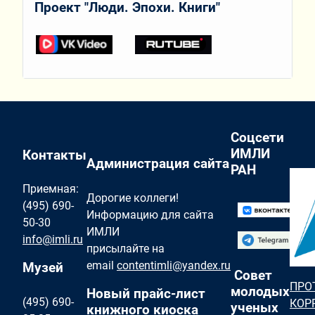
Проект "Люди. Эпохи. Книги"
Соцсети
ИМЛИ
Контакты
Администрация сайта
РАН
Приемная:
Дорогие коллеги!
(495) 690-
Информацию для сайта
50-30
ИМЛИ
info@imli.ru
присылайте на
email
contentimli@yandex.ru
Музей
Совет
ПРО
молодых
Новый прайс-лист
(495) 690-
КОР
ученых
книжного киоска