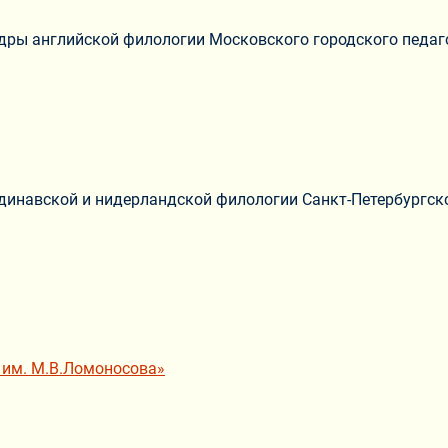
едры английской филологии Московского городского педаг
динавской и нидерландской филологии Санкт-Петербургск
 им. М.В.Ломоносова»