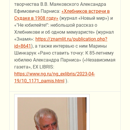
творчества В.В. Маяковского Александра
Ефимовича Парниса:
«Хлебников встречи в
Судаке в 1908 году»
(журнал «Новый мир») и
«"Не юбилейте!": небольшой рассказ о
Хлебникове и об одном мемуаристе» (журнал
«Знамя»:
https://znamlit.ru/publication.php?
id=8641
), а также интервью с ним Марины
Шинкарук «Рано ставить точку: К 85-летнему
юбилею Александра Парниса» («Независимая
газета», EX LIBRIS:
https://www.ng.ru/ng_exlibris/2023-04-
19/10_1171_parnis.html
).