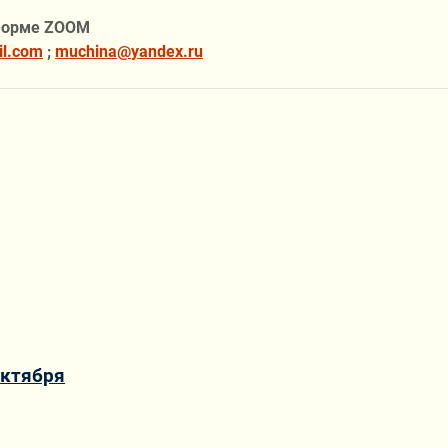
тформе
ZOOM
l
.
com
;
muchina
@
yandex
.
ru
октября