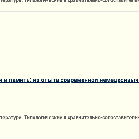
итературе. Типологические и сравнительно-сопоставител
 и память: из опыта современной немецкоязыч
итературе. Типологические и сравнительно-сопоставител