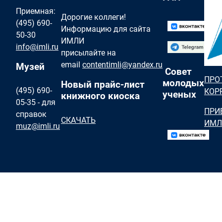
Приемная:
Дорогие коллеги!
(495) 690-
Информацию для сайта
50-30
ИМЛИ
info@imli.ru
присылайте на
email
contentimli@yandex.ru
Музей
Совет
ПРО
молодых
Новый прайс-лист
(495) 690-
КОР
ученых
книжного киоска
05-35 - для
ПРИ
справок
СКАЧАТЬ
ИМЛ
muz@imli.ru