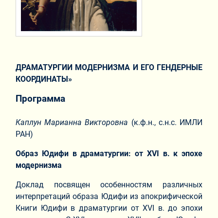
ДРАМАТУРГИИ МОДЕРНИЗМА И ЕГО ГЕНДЕРНЫЕ
КООРДИНАТЫ»
Программа
Каплун Марианна Викторовна
(к.ф.н., с.н.с. ИМЛИ
РАН)
Образ Юдифи в драматургии: от XVI в. к эпохе
модернизма
Доклад посвящен особенностям различных
интерпретаций образа Юдифи из апокрифической
Книги Юдифи в драматургии от XVI в. до эпохи