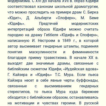
модернизма. С XVI до начала XVII в. образ Юдифи
соответствовал канонам школьной драматургии,
что можно проследить на примере драм С. Бирка
«Юдит», Д. Альберти «Олоферн», М. Беме
«Юдифь». Предтечей модернистских
интерпретаций образа Юдифи можно считать
пародию на драму Геббеля «Юдифь и Олоферн»,
написанную И. Нестроем в 1849 г., в которой
автор высмеивает гендерные штампы, подменяя
понятия маскулинности и феминниности
благодаря приему травестизма. В начале XX в.
выходят две значимые драмы, связанные с
библейским сюжетом Юдифи, «Иудейская вдова»
Г. Кайзера и «Юдифь» Т.С. Мура. Если пьеса
Кайзера несет в себе явные черты буффонады,
связанные с высмеиванием гендерных
стереотипов, то пьеса Мура куда бережнее
обходится с библейским образом, останавливаясь
на мотивации и чувствах героини. В русской