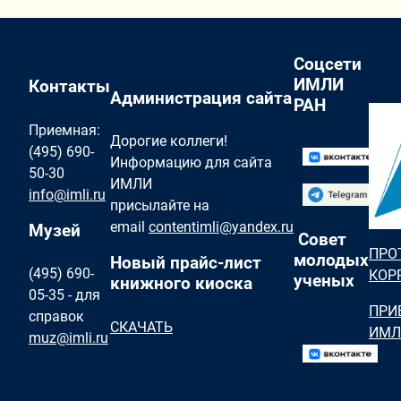
Соцсети
ИМЛИ
Контакты
Администрация сайта
РАН
Приемная:
Дорогие коллеги!
(495) 690-
Информацию для сайта
50-30
ИМЛИ
info@imli.ru
присылайте на
email
contentimli@yandex.ru
Музей
Совет
ПРО
молодых
Новый прайс-лист
(495) 690-
КОР
ученых
книжного киоска
05-35 - для
ПРИ
справок
СКАЧАТЬ
ИМЛ
muz@imli.ru