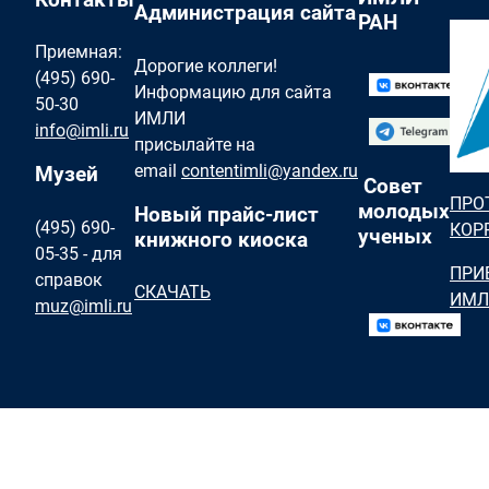
Администрация сайта
РАН
Приемная:
Дорогие коллеги!
(495) 690-
Информацию для сайта
50-30
ИМЛИ
info@imli.ru
присылайте на
email
contentimli@yandex.ru
Музей
Совет
ПРО
молодых
Новый прайс-лист
(495) 690-
КОР
ученых
книжного киоска
05-35 - для
ПРИ
справок
СКАЧАТЬ
ИМЛ
muz@imli.ru