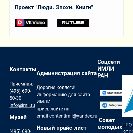
Проект "Люди. Эпохи. Книги"
Соцсети
ИМЛИ
Контакты
Администрация сайта
РАН
Приемная:
Дорогие коллеги!
(495) 690-
Информацию для сайта
50-30
ИМЛИ
info@imli.ru
присылайте на
email
contentimli@yandex.ru
Музей
Совет
ПРО
молодых
Новый прайс-лист
(495) 690-
КОР