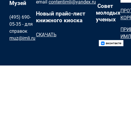
email
contentimli@yandex.ru
Музей
Совет
ПРО
молодых
Новый прайс-лист
(495) 690-
КОР
ученых
книжного киоска
05-35 - для
ПРИ
справок
СКАЧАТЬ
ИМЛ
muz@imli.ru