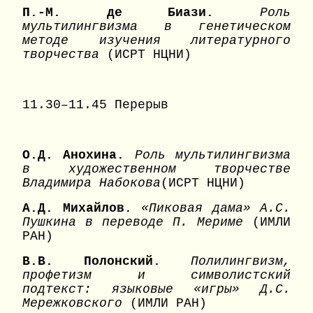
П.-
M
. де Биази.
Роль
мультилингвизма в генетическом
методе изучения литературного
творчества
(ИСРТ НЦНИ)
11.30–11.45 Перерыв
О.Д. Анохина.
Роль мультилингвизма
в художественном творчестве
Владимира Набокова
(ИСРТ НЦНИ)
А.Д. Михайлов.
«Пиковая дама» А.С.
Пушкина в переводе П. Мериме
(ИМЛИ
РАН)
В.В. Полонский.
Полилингвизм,
профетизм и символистский
подтекст: языковые «игры» Д.С.
Мережковского
(ИМЛИ РАН)