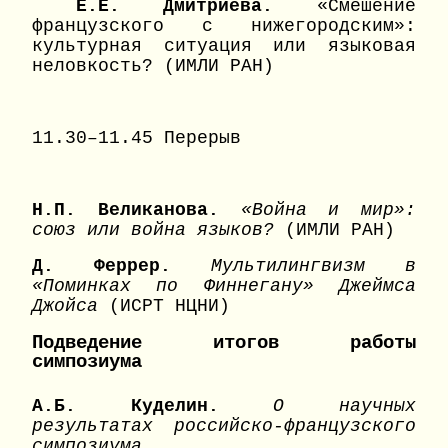
Е.Е. Дмитриева.
«Смешение
французского с нижегородским»:
культурная ситуация или языковая
неловкость? (ИМЛИ РАН)
11.30–11.45 Перерыв
Н.П. Великанова.
«Война и мир»:
союз или война языков?
(ИМЛИ РАН)
Д. Феррер.
Мультилингвизм в
«Поминках по Финнегану» Джеймса
Джойса
(ИСРТ НЦНИ)
Подведение итогов работы
симпозиума
А.Б. Куделин.
О научных
результатах российско-французского
симпозиума