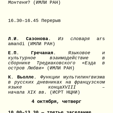
Монтеня
? (ИМЛИ РАН)
16.30–16.45 Перерыв
Л.И. Сазонова.
Из словаря
аrs
amandi (ИМЛИ РАН)
Е.П. Гречаная.
Языковое и
культурное взаимодействие в
сборнике Тредиаковского «Езда в
остров Любви»
(ИМЛИ РАН)
К. Вьолле.
Функции мультилингвизма
в русских дневниках на французском
языке конца
XVIII
–
начала
XIX
вв.
(ИСРТ НЦНИ)
4 октября, четверг
10.00–13.30 — третье заседание