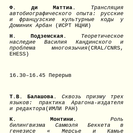
Ф. ди Маттиа.
Трансляция
автобиографического опыта: русские
и французские культурные коды у
Доминик Арбан
(ИСРТ НЦНИ)
Н. Подземская.
Теоретическое
наследие Василия Кандинского и
проблема многоязычия
(CRAL/CNRS,
EHESS)
16.30–16.45 Перерыв
Т.В. Балашова.
Сквозь призму трех
языков: практика Арагона-издателя
и редактора
(ИМЛИ РАН)
К. Монтини.
Роль
билингвизма
Самюэля Беккета в
генезисе «
Мерсье и Камье