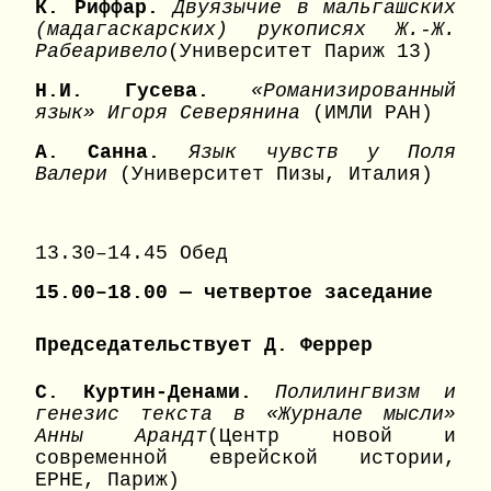
К. Риффар.
Двуязычие в мальгашских
(мадагаскарских) рукописях Ж.-Ж.
Рабеаривело
(Университет Париж 13)
Н.И. Гусева.
«Романизированный
язык» Игоря Северянина
(ИМЛИ РАН)
A
. Санна.
Язык чувств у Поля
Валери
(Университет Пизы, Италия)
13.30–14.45 Обед
15.00–18.00 — четвертое заседание
Председательствует Д. Феррер
С. Куртин-Денами.
Полилингвизм и
генезис текста в «Журнале мысли»
Анны Арандт
(Центр новой и
современной еврейской истории,
EPHE, Париж)