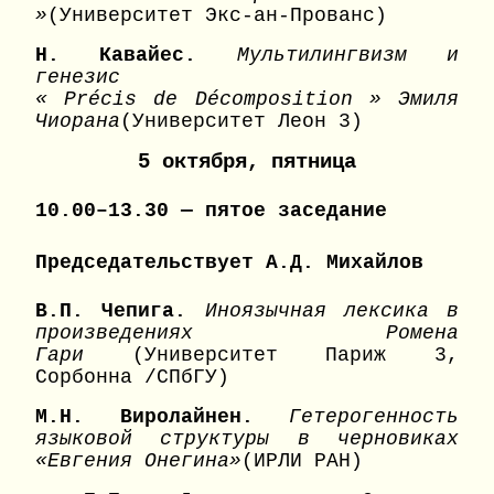
»
(Университет Экс-ан-Прованс)
Н. Кавайес.
Мультилингвизм и
генезис
«
Pr
é
cis
de
D
é
composition
» Эмиля
Чиорана
(Университет Леон 3)
5 октября, пятница
10.00–13.30 — пятое заседание
Председательствует А.Д. Михайлов
В.П. Чепига.
Иноязычная лексика в
произведениях Ромена
Гари
(Университет Париж 3,
Сорбонна /СПбГУ)
М.Н. Виролайнен.
Гетерогенность
языковой структуры в черновиках
«Евгения Онегина»
(ИРЛИ РАН)