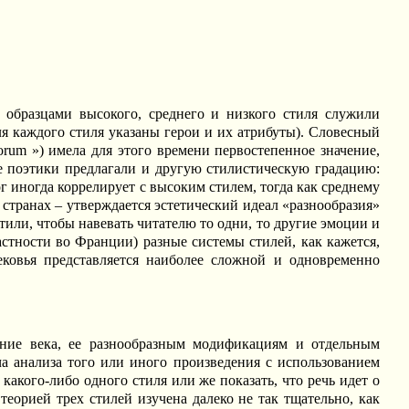
 образцами высокого, среднего и низкого стиля служили
ля каждого стиля указаны герои и их атрибуты). Словесный
rum ») имела для этого времени первостепенное значение,
е поэтики предлагали и другую стилистическую градацию:
 иногда коррелирует с высоким стилем, тогда как среднему
х странах – утверждается эстетический идеал «разнообразия»
стили, чтобы навевать читателю то одни, то другие эмоции и
астности во Франции) разные системы стилей, как кажется,
ековья представляется наиболее сложной и одновременно
ние века, ее разнообразным модификациям и отдельным
ча анализа того или иного произведения с использованием
какого-либо одного стиля или же показать, что речь идет о
еорией трех стилей изучена далеко не так тщательно, как