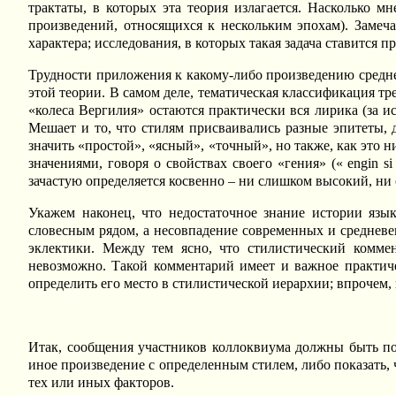
трактаты, в которых эта теория излагается. Насколько мн
произведений, относящихся к нескольким эпохам). Замеча
характера; исследования, в которых такая задача ставится
Трудности приложения к какому-либо произведению средн
этой теории. В самом деле, тематическая классификация тр
«колеса Вергилия» остаются практически вся лирика (за и
Мешает и то, что стилям присваивались разные эпитеты, д
значить «простой», «ясный», «точный», но также, как это
значениями, говоря о свойствах своего «гения» (« engin si 
зачастую определяется косвенно – ни слишком высокий, ни 
Укажем наконец, что недостаточное знание истории яз
словесным рядом, а несовпадение современных и средневек
эклектики. Между тем ясно, что стилистический коммен
невозможно. Такой комментарий имеет и важное практиче
определить его место в стилистической иерархии; впрочем
Итак, сообщения участников коллоквиума должны быть по
иное произведение с определенным стилем, либо показать, 
тех или иных факторов.