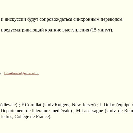
ы и дискуссии будут сопровождаться синхронным переводом.
, предусматривающий краткие выступления (15 минут).
у:
ludmilaevdo@mtu-net.ru
e médiévale) ; F.Cornillat (Univ.Rutgers, New Jersey) ; L.Dulac (équ
 Département de littérature médiévale) ; M.Lacassagne (Univ. de Rei
 lettres, Collège de France).