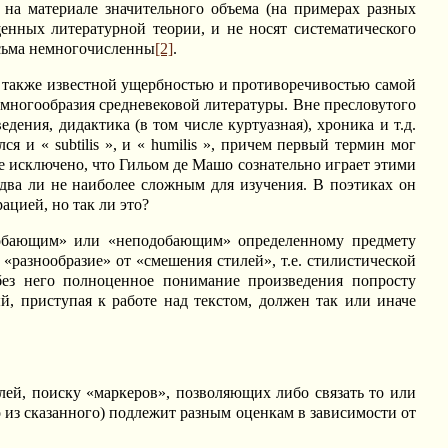
сь на материале значительного объема (на примерах разных
щенных литературной теории, и не носят систематического
есьма немногочисленны
[2]
.
 также известной ущербностью и противоречивостью самой
о многообразия средневековой литературы. Вне пресловутого
ения, дидактика (в том числе куртуазная), хроника и т.д.
 и « subtilis », и « humilis », причем первый термин мог
е исключено, что Гильом де Машо сознательно играет этими
я едва ли не наиболее сложным для изучения. В поэтиках он
ацией, но так ли это?
одобающим» или «неподобающим» определенному предмету
«разнообразие» от «смешения стилей», т.е. стилистической
 без него полноценное понимание произведения попросту
, приступая к работе над текстом, должен так или иначе
ей, поиску «маркеров», позволяющих либо связать то или
о из сказанного) подлежит разным оценкам в зависимости от