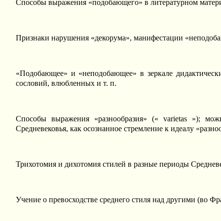
Способы выражения «подобающего» в литературном матери
Признаки нарушения «декорума», манифестации «неподоб
«Подобающее» и «неподобающее» в зеркале дидактически
сословий, влюбленных и т. п.
Способы выражения «разнообразия» (« varietas »); мо
Средневековья, как осознанное стремление к идеалу «разно
Трихотомия и дихотомия стилей в разные периоды Средневе
Учение о превосходстве среднего стиля над другими (во Фр