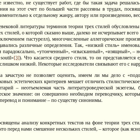
е известно, не существует работ, где бы такая задача решала
ния на этот счет по большей части рассеяны в трудах, посвя
 применительно к отдельному жанру, автору или произведению, в
евековой литературы терминов теории трех стилей обусловлены
ех стилей, о которой сказано выше, далеко не исчерпывает всег
сключением пастурелл), многочисленные аллегорические произвед
авались различные определения. Так, «низкий стиль» именовался
 ни парадоксально, «утонченный», «изысканный», «изящный», – н
soutil»
[3]
). Что касается среднего стиля, то он представляетс
слишком низкий. Некоторые исследователи связывают его с нарр
ыка зачастую не позволяет оценить, имеем ли мы дело с «п
овых эстетических критериев мешает отличить стилистическое 
тарий – неотъемлемая часть литературоведческой экзегезы,
ское значение: он совершенно необходим переводчику, который
, перевод и понимание – по существу синонимы.
священы анализу конкретных текстов на фоне теории трех стил
что перед нами смешение нескольких стилей, – которое (как ясн