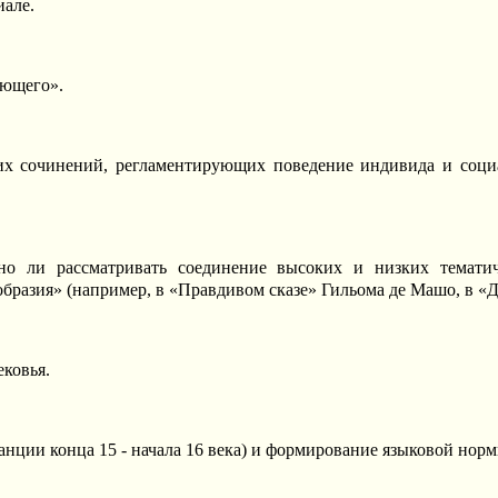
але.
ающего».
х сочинений, регламентирующих поведение индивида и социал
жно ли рассматривать соединение высоких и низких тематич
образия» (например, в «Правдивом сказе» Гильома де Машо, в «
ковья.
анции конца 15 - начала 16 века) и формирование языковой норм