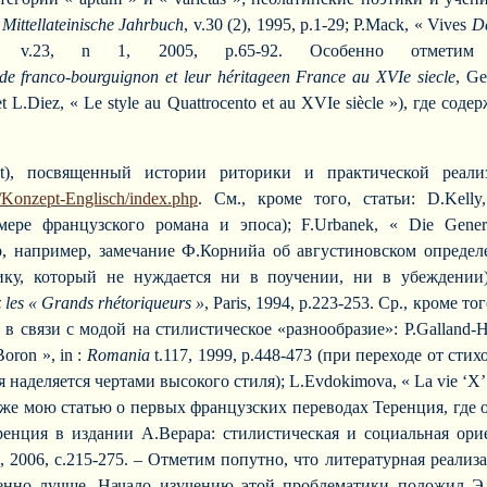
:
Mittellateinische Jahrbuch
, v.30 (2), 1995, p.1-29; P.Mack, « Vives
De
, v.23, n 1, 2005, p.65-92. Особенно отметим
de
franco-
bourguignon
et
leur
hé
ritage
en
France
au
XVIe
siecle
, Ge
yn et L.Diez, « Le style au Quattrocento et au XVIe siècle »), гд
dt), посвященный истории риторики и практической реал
e/Konzept-Englisch/index.php
. См., кроме того, статьи: D.Kell
мере французского романа и эпоса); F.Urbanek, « Die Genera
 Ср, например, замечание Ф.Корнийа об августиновском опреде
ку, который не нуждается ни в поучении, ни в убеждении)
 les « Grands rhétoriqueurs »
, Paris, 1994, p.223-253. Ср., кроме
 связи с модой на стилистическое «разнообразие»: P.Galland-Hall
oron », in :
Romania
t.117, 1999, p.448-473 (при переходе от ст
еляется чертами высокого стиля); L.Evdokimova, « La vie ‘X’ de sai
также мою статью о первых французских переводах Теренция, где
енция в издании А.Верара: стилистическая и социальная ори
, 2006, с.215-275. – Отметим попутно, что литературная реализа
но лучше. Начало изучению этой проблематики положил Э.Фара