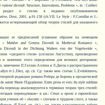
 ratione dicendi
: Structure, Innovations, Problems », in
: Caliber.
 раздел о стилях в недавно опубликованном
nève, Droz, 2001, p.91-158 (ch.VII. Le Style : F.Cornillat et J.-
е содержится исчерпывающий обзор теории стилей для указанного
изации ее предписаний (главным образом на немецком
y, « Matière and Genera Dicendi in Medieval Romance »,
 Dicendi in der Dichtung Walters von der Vogelweide »,
лении «среднего стиля» (согласно Августину, произведение
 и значении этого определения для великих риториков:
 того, замечание П.Галлан-Аллена и Л.Диеза о распространении
yn et L.Diez, op. cit. Ср. также мои статьи: L.Evdokimova,
ихотворной редакции романа Робера де Борона к прозаической
nte Marie l'Egyptienne. Entre prose et vers: du style sublime
 оба перевода анализируются в терминах теории трех стилей:
ентация переводчиков» в кн.:
Стих и проза в европейских
ция учения об « elocutio » (легком и трудном слоге, а также
ль (E.Faral, op. cit.) ; см. также классическую работу