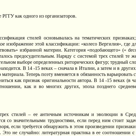
РГГУ как одного из организаторов.
ассификация стилей основывалась на тематических признаках;
ое изображение этой классификации: «колесо Вергилия», где д
твовать» избранной материи. Категория «подобающего» (« deco
талось предосудительным. Наряду с системой трех стилей те ж
ительном выборе определенных риторических фигур; трудный слог
аходится. В 14 -15 веках – сначала в Италии, а затем и в други
о материала. Теперь поэту вменяется в обязанность варьировать 
иться как признак оригинальности автора. В 14 -15 веках (в ч
тношении, как и во многих других, эпоха позднего среднев
 трех стилей – ее античным источникам и эволюции в Сред
тся со значительными трудностями, если перед ним стоит зада
воря, если требуется обнаружить в этом произведении признаки 
 Это не случайно: литературная практика в ее соотношении с т