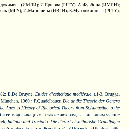
вдокимова (ИМЛИ); И.Ершова (РГГУ); А.Журбина (ИМЛИ);
асик (МГУ); И.Матюшина (ИВГИ); Е.Мурашкинцева (РГГУ);
1982; E.De Bruyne,
Etudes d’esthétique médiévale
, t.1-3, Brugge,
2, München, 1960 ; F.Quadelbauer,
Die antike Theorie der Genera
dle Ages. A History of Rhetorical Theory from St.Augustine to the
й и ее модификациям, а также авторам, развивавшим учение
zek,
Imitatio und Tractatio. Die literarisch-rethorishe Grundlagen
б « elocutio » и « dispositio »); F.Urbanek, «Die drei antik-