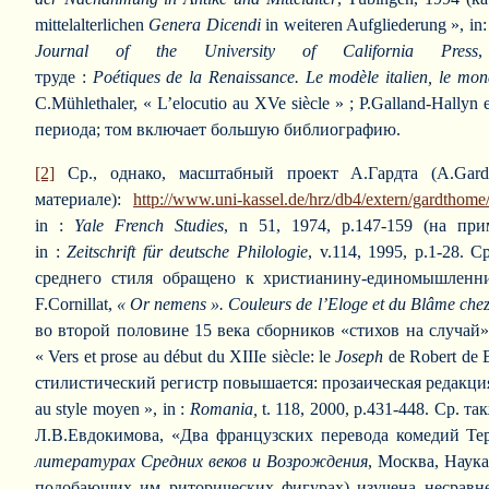
mittelalterlichen
Genera Dicendi
in weiteren Aufgliederung », in
Journal of the University of California Press
труде :
Poé
tiques
de
la
Renaissance.
Le
modè
le
italien,
le
mon
C.Mühlethaler, « L’elocutio au XVe siècle » ; P.Galland-Hall
периода; том включает большую библиографию.
[2]
Ср., однако, масштабный проект А.Гардта (A.Gar
материале):
http://www.uni-kassel.de/hrz/db4/extern/gardthom
in :
Yale
French
Studies
, n 51, 1974, p.147-159 (на при
in :
Zeitschrift
fü
r
deutsche
Philologie
, v.114, 1995, p.1-28.
среднего стиля обращено к христианину-единомышленни
F.Cornillat,
«
Or
ne
mens ».
Couleurs de l’Eloge et du Blâme chez
во второй половине 15 века сборников «стихов на случай» в
« Vers et prose au début du XIIIe siècle: le
Joseph
de Robert de B
стилистический регистр повышается: прозаическая редакция над
au style moyen », in :
Romania,
t. 118, 2000, p.431-448. Ср. 
Л.В.Евдокимова, «Два французских перевода комедий Тер
литературах Средних веков и Возрождения
, Москва, Наука
подобающих им риторических фигурах) изучена несравнен