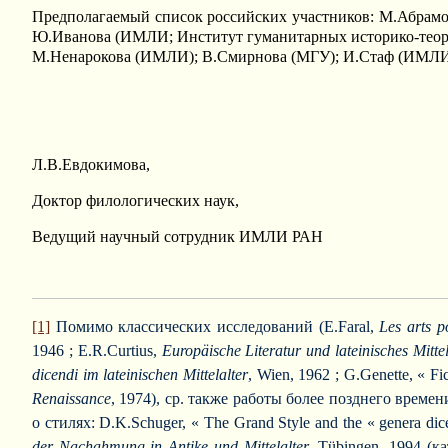
Предполагаемый список российских участников: М.Абрам
Ю.Иванова (ИМЛИ; Институт гуманитарных историко-теор
М.Ненарокова (ИМЛИ); В.Смирнова (МГУ); И.Стаф (ИМЛИ
Л.В.Евдокимова,
Доктор филологических наук,
Ведущий научный сотрудник ИМЛИ РАН
[1]
Помимо классических исследований (E.Faral,
Les arts p
1946 ; E.R.Curtius,
Europäische Literatur und lateinisches Mittel
dicendi im lateinischen Mittelalter
, Wien, 1962 ; G.Genette, « Fict
Renaissance
, 1974), ср. также работы более позднего врем
о стилях: D.K.Schuger, « The Grand Style and the « genera dice
der Nachahmung in Antike und Mittelalter
, Tübingen, 1994 (ка