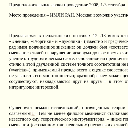
Предположительные сроки проведения: 2008, 1-3 сентября.
Место проведения – ИМЛИ РАН, Москва; возможно участие 
Предлагаемая в неолатинских поэтиках 12 -13 веков кл
«Энеида», «Георгики» и «Буколики» (известно и графическ
ряд имел подчиненное значение: он должен был «соответс
смешение стилей и нарушение декорума долгое время счи
учение о трудном и легком слоге, основанное на предпочт
стилю в этой двучленной системе точного соответствия не н
(«varietas»), применяемый прежде всего к оценке словесног
не усыплять его монотонностью; «разнообразие» может цен
сосуществуют, накладываются друг на друга – в этом о
интригующе интересной.
Существует немало исследований, посвященных теории
слагаемым
[1]
. Тем не менее филолог-медиевист сталкивае
известного ему теоретического инструментария, – иначе го
смешении (осознанном или невольном) нескольких стилей.