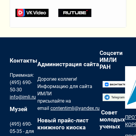
Соцсети
ИМЛИ
Контакты
Администрация сайта
РАН
Приемная:
Дорогие коллеги!
(495) 690-
Информацию для сайта
50-30
ИМЛИ
info@imli.ru
присылайте на
email
contentimli@yandex.ru
Музей
Совет
ПРО
молодых
Новый прайс-лист
(495) 690-
КОР
ученых
книжного киоска
05-35 - для