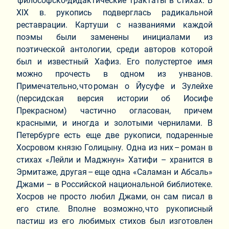
философско-дидактические трактаты в стихах. В
XIX в. рукопись подверглась радикальной
реставрации. Картуши с названиями каждой
поэмы были заменены инициалами из
поэтической антологии, среди авторов которой
был и известный Хафиз. Его полустертое имя
можно прочесть в одном из унванов.
Примечательно, что роман о Йусуфе и Зулейхе
(персидская версия истории об Иосифе
Прекрасном) частично огласован, причем
красными, и иногда и золотыми чернилами. В
Петербурге есть еще две рукописи, подаренные
Хосровом князю Голицыну. Одна из них – роман в
стихах «Лейли и Маджнун» Хатифи – хранится в
Эрмитаже, другая – еще одна «Саламан и Абсаль»
Джами – в Российской национальной библиотеке.
Хосров не просто любил Джами, он сам писал в
его стиле. Вполне возможно, что рукописный
пастиш из его любимых стихов был изготовлен