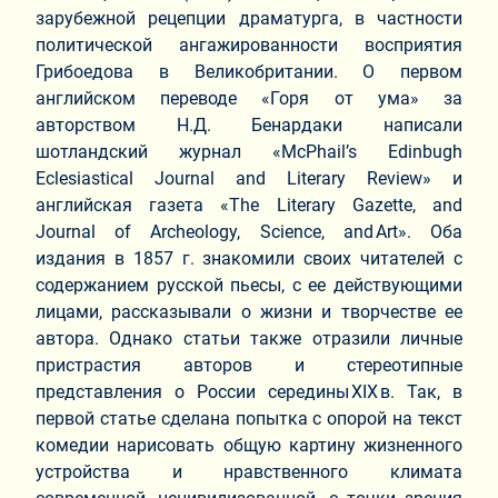
зарубежной рецепции драматурга, в частности
политической ангажированности восприятия
Грибоедова в Великобритании. О первом
английском переводе «Горя от ума» за
авторством Н.Д. Бенардаки написали
шотландский журнал «McPhail’s Edinbugh
Eclesiastical Journal and Literary Review» и
английская газета «The Literary Gazette, and
Journal of Archeology, Science, and Art». Оба
издания в 1857 г. знакомили своих читателей с
содержанием русской пьесы, с ее действующими
лицами, рассказывали о жизни и творчестве ее
автора. Однако статьи также отразили личные
пристрастия авторов и стереотипные
представления о России середины XIX в. Так, в
первой статье сделана попытка с опорой на текст
комедии нарисовать общую картину жизненного
устройства и нравственного климата