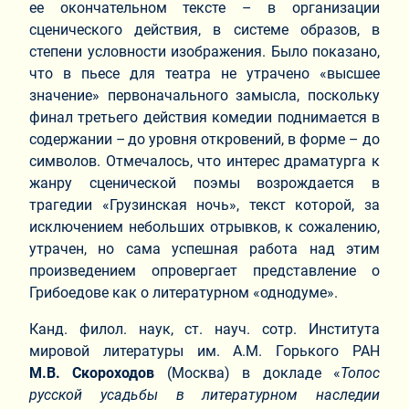
ее окончательном тексте – в организации
сценического действия, в системе образов, в
степени условности изображения. Было показано,
что в пьесе для театра не утрачено «высшее
значение» первоначального замысла, поскольку
финал третьего действия комедии поднимается в
содержании – до уровня откровений, в форме – до
символов. Отмечалось, что интерес драматурга к
жанру сценической поэмы возрождается в
трагедии «Грузинская ночь», текст которой, за
исключением небольших отрывков, к сожалению,
утрачен, но сама успешная работа над этим
произведением опровергает представление о
Грибоедове как о литературном «однодуме».
Канд. филол. наук, ст. науч. сотр. Института
мировой литературы им. А.М. Горького РАН
М.В. Скороходов
(Москва) в докладе «
Топос
русской усадьбы в литературном наследии