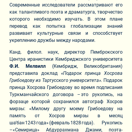
Современные исследователи рассматривают его
как талантливого поэта и драматурга, творчество
которого необходимо изучать. В этом плане
перевод как попытка глобализации знаний
развивает культурные связи и способствует
укреплению дружбы между народами.
Канд. филол. наук, директор Пемброкского
Центра иранистики Кембриджского университета
Ф.И. Мелвилл
(Кембридж, Великобритания)
представила доклад
«Подарок принца Хосрова
Грибоедову из Тартусского университета».
Подарок
принца Хосрова Грибоедову во время подписания
Туркманчайского договора – это рукопись, на
форзаце которой сохранился автограф Хосров
мирзы: «Милому другу моему Грибоедову на
память от Хосров мирзы в месяц
ша‘бан 1243 года» (февраль 1828 года). Рукопись
–«Семирица» Абдуррахмана Джами, поэта-