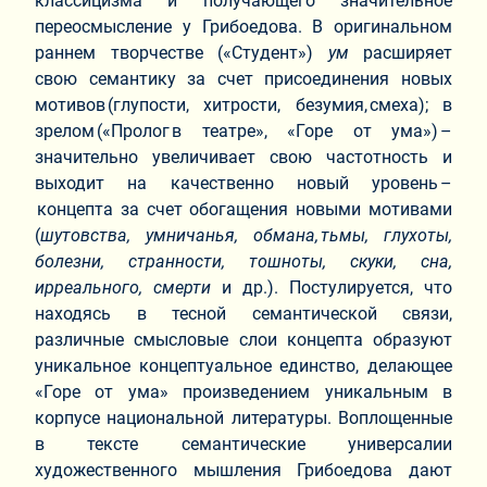
классицизма и получающего значительное
переосмысление у Грибоедова. В оригинальном
раннем творчестве («Студент»)
ум
расширяет
свою семантику за счет присоединения новых
мотивов (глупости, хитрости, безумия, смеха); в
зрелом («Пролог в театре», «Горе от ума») –
значительно увеличивает свою частотность и
выходит на качественно новый уровень –
концепта за счет обогащения новыми мотивами
(
шутовства, умничанья, обмана, тьмы, глухоты,
болезни, странности, тошноты, скуки, сна,
ирреального, смерти
и др.). Постулируется, что
находясь в тесной семантической связи,
различные смысловые слои концепта образуют
уникальное концептуальное единство, делающее
«Горе от ума» произведением уникальным в
корпусе национальной литературы. Воплощенные
в тексте семантические универсалии
художественного мышления Грибоедова дают