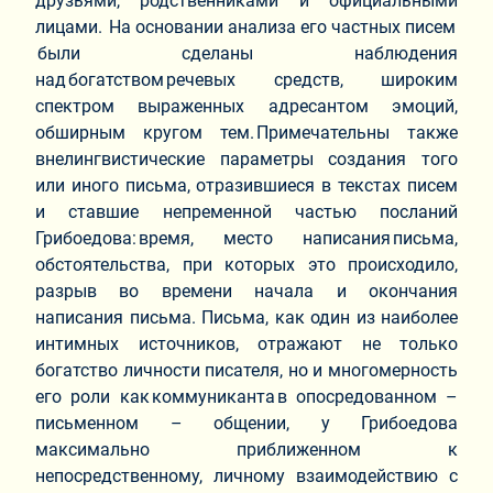
друзьями, родственниками и официальными
лицами. На основании анализа его частных писем
были сделаны наблюдения
над богатством речевых средств, широким
спектром выраженных адресантом эмоций,
обширным кругом тем. Примечательны также
внелингвистические параметры создания того
или иного письма, отразившиеся в текстах писем
и ставшие непременной частью посланий
Грибоедова: время, место написания письма,
обстоятельства, при которых это происходило,
разрыв во времени начала и окончания
написания письма. Письма, как один из наиболее
интимных источников, отражают не только
богатство личности писателя, но и многомерность
его роли как коммуниканта в опосредованном –
письменном – общении, у Грибоедова
максимально приближенном к
непосредственному, личному взаимодействию с