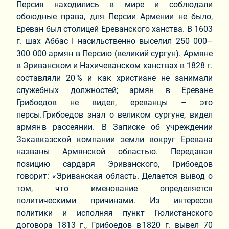
Персия находились в мире и соблюдали
обоюдные права, для Персии Армении не было,
Ереван был столицей Ереванского ханства. В 1603
г. шах Аббас I насильственно выселил 250 000–
300 000 армян в Персию (великий сургун). Армяне
в Эриванском и Нахичеванском ханствах в 1828 г.
составляли 20 % и как христиане не занимали
служебных должностей; армян в Ереване
Грибоедов не видел, ереванцы – это
персы. Грибоедов знал о великом сургуне, видел
армян в рассеянии. В Записке об учреждении
Закавказской компании земли вокруг Еревана
названы Армянской областью. Передавая
позицию сардаря Эриванского, Грибоедов
говорит: «Эриванская область. Делается вывод о
том, что именование определяется
политическими причинами. Из интересов
политики и исполняя пункт Гюлистанского
договора 1813 г., Грибоедов в 1820 г. вывел 70