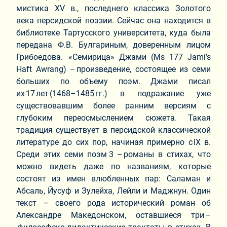
мистика XV в., последнего классика Золотого
века персидской поэзии. Сейчас она находится в
библиотеке Тартусского университета, куда была
передана Ф.В. Булгариным, доверенным лицом
Грибоедова. «Семирица» Джами (Ms 177 Jami’s
Haft Awrang) – произведение, состоящее из семи
больших по объему поэм. Джами писал
их 17 лет (1468–1485 гг.) в подражание уже
существовавшим более ранним версиям с
глубоким переосмыслением сюжета. Такая
традиция существует в персидской классической
литературе до сих пор, начиная примерно с IX в.
Среди этих семи поэм 3 – романы в стихах, что
можно видеть даже по названиям, которые
состоят из имен влюбленных пар: Саламан и
Абсаль, Йусуф и Зулейха, Лейли и Маджнун. Один
текст – своего рода исторический роман об
Александре Македонском, оставшиеся три –