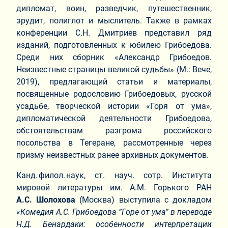
дипломат, воин, разведчик, путешественник,
эрудит, полиглот и мыслитель. Также в рамках
конференции С.Н. Дмитриев представил ряд
изданий, подготовленных к юбилею Грибоедова.
Среди них сборник «Александр Грибоедов.
Неизвестные страницы великой судьбы» (М.: Вече,
2019), предлагающий статьи и материалы,
посвященные родословию Грибоедовых, русской
усадьбе, творческой истории «Горя от ума»,
дипломатической деятельности Грибоедова,
обстоятельствам разгрома российского
посольства в Тегеране, рассмотренные через
призму неизвестных ранее архивных документов.
Канд. филол. наук, ст. науч. сотр. Института
мировой литературы им. А.М. Горького РАН
А.С. Шолохова
(Москва) выступила с докладом
«
Комедия А.С. Грибоедова “Горе от ума” в переводе
Н.Д. Бенардаки: особенности интерпретации