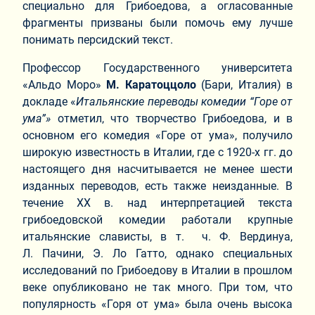
специально для Грибоедова, а огласованные
фрагменты призваны были помочь ему лучше
понимать персидский текст.
Профессор Государственного университета
«Альдо Моро»
М. Каратоццоло
(Бари, Италия) в
докладе «
Итальянские переводы комедии “Горе от
ума”»
отметил, что творчество Грибоедова, и в
основном его комедия «Горе от ума», получило
широкую известность в Италии, где с 1920-х гг. до
настоящего дня насчитывается не менее шести
изданных переводов, есть также неизданные. В
течение ХХ в. над интерпретацией текста
грибоедовской комедии работали крупные
итальянские слависты, в т. ч. Ф. Вердинуа,
Л. Пачини, Э. Ло Гатто, однако специальных
исследований по Грибоедову в Италии в прошлом
веке опубликовано не так много. При том, что
популярность «Горя от ума» была очень высока