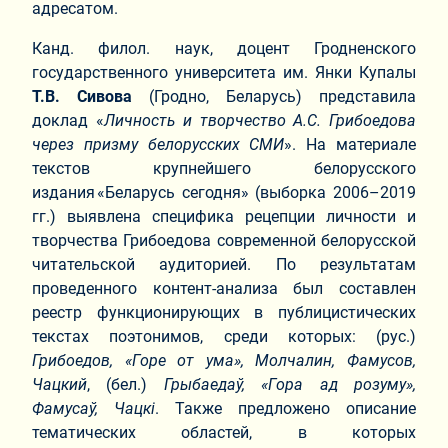
адресатом.
Канд. филол. наук, доцент Гродненского
государственного университета им. Янки Купалы
Т.В.
Сивова
(Гродно, Беларусь) представила
доклад «
Личность и творчество А
.
С. Грибоедова
через призму белорусских СМИ
». На материале
текстов крупнейшего белорусского
издания «Беларусь сегодня» (выборка 2006–2019
гг.) выявлена специфика рецепции личности и
творчества Грибоедова современной белорусской
читательской аудиторией. По результатам
проведенного контент-анализа был составлен
реестр функционирующих в публицистических
текстах поэтонимов, среди которых: (рус.)
Грибоедов, «Горе от ума», Молчалин, Фамусов,
Чацкий
, (бел.)
Грыбаедаў, «Гора ад розуму»,
Фамусаў, Чацкі
. Также предложено описание
тематических областей, в которых