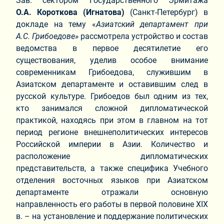
Зав. сектором Государственного Эрмитажа
О.А.
Короткова
(Игнатова)
(Санкт-Петербург) в
докладе на тему «
Азиатский департамент при
А.С.
Грибоедове»
рассмотрела устройство и состав
ведомства в первое десятилетие его
существования, уделив особое внимание
современникам Грибоедова, служившим в
Азиатском департаменте и оставившим след в
русской культуре. Грибоедов был одним из тех,
кто занимался сложной дипломатической
практикой, находясь при этом в главном на тот
период регионе внешнеполитических интересов
Российской империи в Азии. Количество и
расположение дипломатических
представительств, а также специфика Учебного
отделения восточных языков при Азиатском
департаменте отражали основную
направленность его работы в первой половине XIX
в. – на установление и поддержание политических