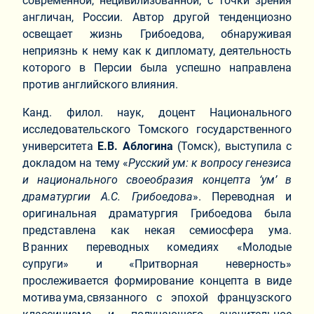
современной, нецивилизованной, с точки зрения
англичан, России. Автор другой тенденциозно
освещает жизнь Грибоедова, обнаруживая
неприязнь к нему как к дипломату, деятельность
которого в Персии была успешно направлена
против английского влияния.
Канд. филол. наук, доцент Национального
исследовательского Томского государственного
университета
Е.В. Аблогина
(Томск), выступила с
докладом на тему «
Русский ум: к вопросу генезиса
и национального своеобразия концепта ‘ум’ в
драматургии А.С. Грибоедова
». Переводная и
оригинальная драматургия Грибоедова была
представлена как некая семиосфера ума.
В ранних переводных комедиях «Молодые
супруги» и «Притворная неверность»
прослеживается формирование концепта в виде
мотива ума, связанного с эпохой французского