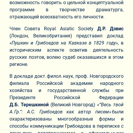
возможность говорить о цельной концептуальной
программе в творчестве драматурга,
отражающей всеохватность его личности.
Член Совета Royal Asiatic Society
Д.Р. Дэвис
(Лондон, Великобритания) представил доклад
«Пушкин и Грибоедов на Кавказе в 1829 году»
, в
историческим аспекте осветив деятельность
русских поэтов, волею судеб оказавшихся в этом
регионе.
В докладе докт. филол. наук, проф. Новгородского
филиала Российской академии народного
хозяйства и государственной службы при
Президенте Российской Федерации
Д.Б. Терешкиной
(Великий Новгород)
«“Весь твой
А. Гр.”: А.С. Грибоедов как автор писем
» были
охарактеризованы многообразные формы и
способы коммуникации Грибоедова в переписке с