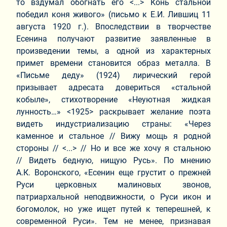
то вздумал обогнать его <...> Конь стальной
победил коня живого» (письмо к Е.И. Лившиц 11
августа 1920 г.). Впоследствии в творчестве
Есенина получают развитие заявленные в
произведении темы, а одной из характерных
примет времени становится образ металла. В
«Письме деду» (1924) лирический герой
призывает адресата довериться «стальной
кобыле», стихотворение «Неуютная жидкая
лунность…» <1925> раскрывает желание поэта
видеть индустриализацию страны: «Через
каменное и стальное // Вижу мощь я родной
стороны // <...> // Но и все же хочу я стальною
// Видеть бедную, нищую Русь». По мнению
А.К. Воронского, «Есенин еще грустит о прежней
Руси церковных малиновых звонов,
патриархальной неподвижности, о Руси икон и
богомолок, но уже ищет путей к теперешней, к
современной Руси». Тем не менее, признавая