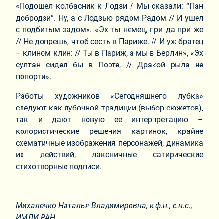
«Подошел колбасник к Лодзи / Мы сказали: “Пан
добродзи”. Ну, а с Лодзью рядом Радом // И ушел
с подбитым задом». «Эх ты немец, при да при же
// Не допрешь, чтоб сесть в Париже. // И уж братец
– клином клин: // Ты в Париж, а мы в Берлин», «Эх
султан сидел бы в Порте, // Дракой рыла не
попорти».
Работы художников «Сегодняшнего лубка»
следуют как лубочной традиции (выбор сюжетов),
так и дают новую ее интерпретацию –
колористические решения картинок, крайне
схематичные изображения персонажей, динамика
их действий, лаконичные сатирические
стихотворные подписи.
Михаленко Наталья Владимировна,
к.ф.н., с.н.с.,
ИМЛИ РАН.