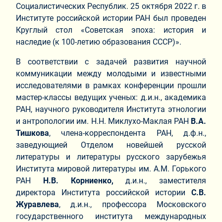
Социалистических Республик. 25 октября 2022 г. в
Институте российской истории РАН был проведен
Круглый стол «Советская эпоха: история и
наследие (к 100-летию образования СССР)».
В соответствии с задачей развития научной
коммуникации между молодыми и известными
исследователями в рамках конференции прошли
мастер-классы ведущих ученых: д.и.н., академика
РАН, научного руководителя Института этнологии
и антропологии им. Н.Н. Миклухо-Маклая РАН
В.А.
Тишкова
, члена-корреспондента РАН, д.ф.н.,
заведующией Отделом новейшей русской
литературы и литературы русского зарубежья
Института мировой литературы им. А.М. Горького
РАН
Н.В. Корниенко,
д.и.н., заместителя
директора Института российской истории
С.В.
Журавлева
, д.и.н., профессора Московского
государственного института международных