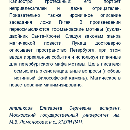
Калиостро гротескный: его портрет
непривлекателен и даже отрицателен.
Показательно также ироничное описание
заседания ложи Гигея. В произведении
переосмысляются гофмановские мотивы (кукла-
двойник Санта-Кроче). Следуя законам жанра
магической повести, Лукаш достоверно
описывает пространство Петербурга, при этом
вводя ирреальные события и используя типичные
для петербургского мифа мотивы. Цель писателя
– осмыслить экзистенциальные вопросы (любовь
– истинный философский камень). Магическое в
повествовании минимизировано.
Апалькова Елизавета Сергеевна,
аспирант,
Московский государственный университет им.
М.В. Ломоносова; н.с., ИМЛИ РАН.