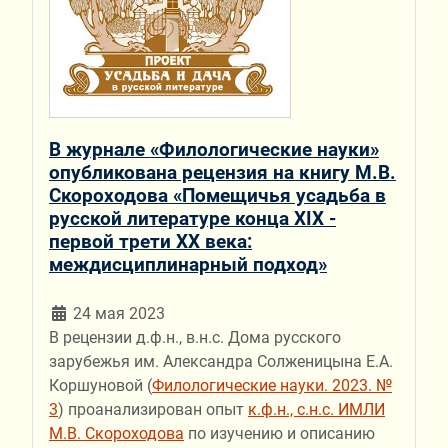
В журнале «Филологические науки»
опубликована рецензия на книгу М.В.
Скороходова «Помещичья усадьба в
русской литературе конца XIX -
первой трети ХХ века:
междисциплинарный подход»
24 мая 2023
В рецензии д.ф.н., в.н.с. Дома русского
зарубежья им. Александра Солженицына Е.А.
Коршуновой (
Филологические науки. 2023. №
3
) проанализирован опыт
к.ф.н., с.н.с. ИМЛИ
М.В. Скороходова
по изучению и описанию