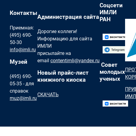
Соцсети
ИМЛИ
Контакты
Администрация сайта
РАН
Приемная:
Дорогие коллеги!
(495) 690-
Информацию для сайта
50-30
ИМЛИ
info@imli.ru
присылайте на
email
contentimli@yandex.ru
Музей
Совет
ПРО
молодых
Новый прайс-лист
(495) 690-
КОР
ученых
книжного киоска
05-35 - для
ПРИ
справок
СКАЧАТЬ
ИМЛ
muz@imli.ru