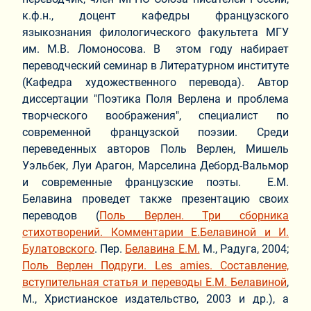
к.ф.н., доцент кафедры французского
языкознания филологического факультета МГУ
им. М.В. Ломоносова. В этом году набирает
переводческий семинар в Литературном институте
(Кафедра художественного перевода). Автор
диссертации "Поэтика Поля Верлена и проблема
творческого воображения", специалист по
современной французской поэзии. Среди
переведенных авторов Поль Верлен, Мишель
Уэльбек, Луи Арагон, Марселина Деборд-Вальмор
и современные французские поэты. Е.М.
Белавина проведет также презентацию своих
переводов (
Поль Верлен. Три сборника
стихотворений. Комментарии Е.Белавиной и И.
Булатовского
. Пер.
Белавина Е.М.
М., Радуга, 2004;
Поль Верлен Подруги. Les amies. Составление,
вступительная статья и переводы Е.М. Белавиной
,
М., Христианское издательство, 2003 и др.), а