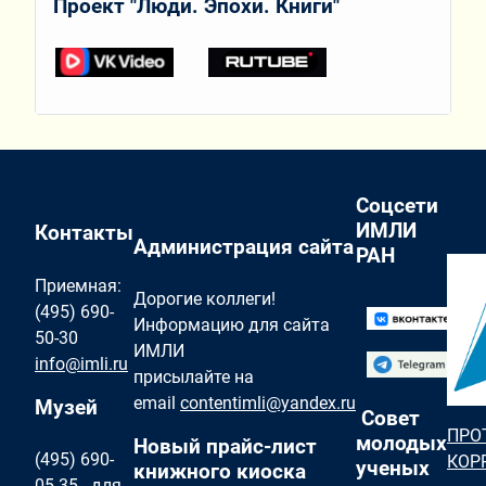
Проект "Люди. Эпохи. Книги"
Соцсети
ИМЛИ
Контакты
Администрация сайта
РАН
Приемная:
Дорогие коллеги!
(495) 690-
Информацию для сайта
50-30
ИМЛИ
info@imli.ru
присылайте на
email
contentimli@yandex.ru
Музей
Совет
ПРО
молодых
Новый прайс-лист
(495) 690-
КОР
ученых
книжного киоска
05-35 - для