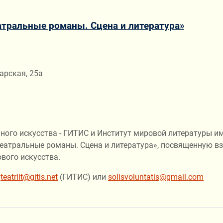
тральные романы. Сцена и литература»
арская, 25а
льного искусства - ГИТИС и Институт мировой литературы и
тральные романы. Сцена и литература», посвященную вза
вого искусства.
:
teatrlit@gitis.net
(ГИТИС) или
solisvoluntatis@gmail.com