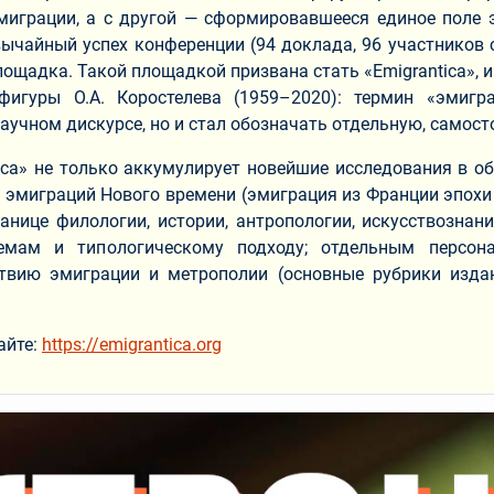
эмиграции, а с другой — сформировавшееся единое поле 
чайный успех конференции (94 доклада, 96 участников с
ощадка. Такой площадкой призвана стать «Emigrantica», 
фигуры О.А. Коростелева (1959–2020): термин «эмигр
 научном дискурсе, но и стал обозначать отдельную, самос
ica» не только аккумулирует новейшие исследования в об
 эмиграций Нового времени (эмиграция из Франции эпохи 
нице филологии, истории, антропологии, искусствознан
блемам и типологическому подходу; отдельным персон
твию эмиграции и метрополии (основные рубрики издани
айте:
https://emigrantica.org