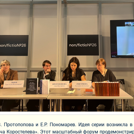
. Протопопова и Е.Р. Пономарев. Идея серии возникла 
ича Коростелева». Этот масштабный форум продемонстрир