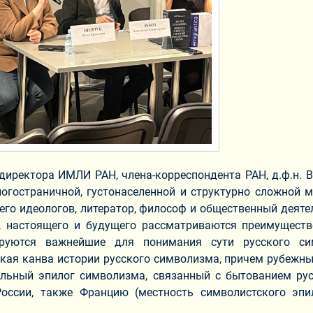
иректора ИМЛИ РАН, члена-корреспондента РАН, д.ф.н. В.
ногостраничной, густонаселенной и структурно сложной
з его идеологов, литератор, философ и общественный дея
, настоящего и будущего рассматриваются преимущест
ируются важнейшие для понимания сути русского си
ская канва истории русского символизма, причем рубеж
ельный эпилог символизма, связанный с бытованием ру
России, также Францию (местность символистского эп
ции и архаи