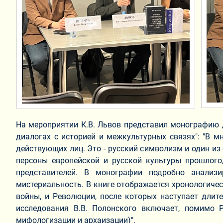
На мероприятии К.В. Львов представил монографию д
диалогах с историей и межкультурных связях": "В м
действующих лиц. Это - русский символизм и один и
персоны европейской и русской культуры прошлого
представителей. В монографии подробно анализ
мистериальность. В книге отображается хронологиче
войны, и Революции, после которых наступает длит
исследования В.В. Полонского включает, помимо 
мифологиза