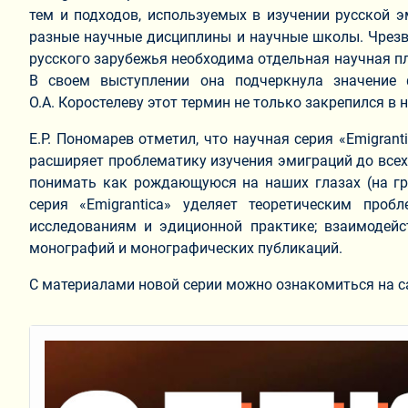
тем и подходов, используемых в изучении русской 
разные научные дисциплины и научные школы. Чрезвы
русского зарубежья необходима отдельная научная пл
В своем выступлении она подчеркнула значение 
О.А. Коростелеву этот термин не только закрепился в
Е.Р. Пономарев отметил, что научная серия «Emigrant
расширяет проблематику изучения эмиграций до всех
понимать как рождающуюся на наших глазах (на гра
серия «Emigrantica» уделяет теоретическим про
исследованиям и эдиционной практике; взаимодейс
монографий и монографических публикаций.
С материалами новой серии можно ознакомиться на с