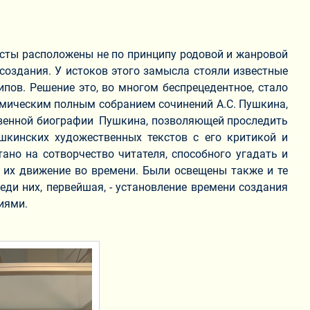
ксты расположены не по принципу родовой и жанровой
х создания. У истоков этого замысла стояли известные
ипов. Решение это, во многом беспрецедентное, стало
мическим полным собранием сочинений А.С. Пушкина,
ственной биографии Пушкина, позволяющей проследить
шкинских художественных текстов с его критикой и
ано на сотворчество читателя, способного угадать и
 их движение во времени. Были освещены также и те
ди них, первейшая, - установление времени создания
о рода идеологическими импликациями.