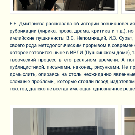
Е.Е. Дмитриева рассказала об истории возникновени
рубрикации (лирика, проза, драма, критика и т.д.), 
имлийские пушкинисты В.С. Непомнящий, И.З. Сурат, 
своего рода методологическим прорывом в современ
которое готовится ныне в ИРЛИ (Пушкинском доме), 
творческий процесс в его реальном времени. А по
публицистикой, письмами, наконец, рисунками. Не п
домыслить, опираясь на столь неожиданно явленные
сложные проблемы, которые стояли перед издателями
текстов, далеко не всегда имеющая о