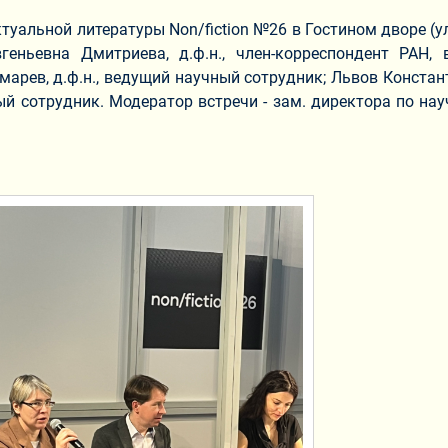
альной литературы Non/fiction №26 в Гостином дворе (ул
еньевна Дмитриева, д.ф.н., член-корреспондент РАН,
арев, д.ф.н., ведущий научный сотрудник; Львов Констант
ый сотрудник. Модератор встречи - зам. директора по нау