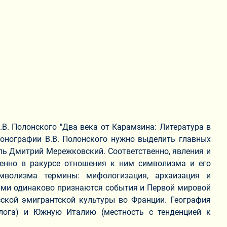
В. Полонского "Два века от Карамзина: Литература в
 монографии В.В. Полонского нужно выделить главных
тель Дмитрий Мережковский.
Соответственно, явления и
венно в ракурсе отношения к ним символизма и его
мволизма термины: мифологизация, архаизация и
ными одинаково признаются события и Первой мировой
сской эмигрантской культуры во Франции. География
илога) и Южную Италию (местность с тенденцией к
зации)".