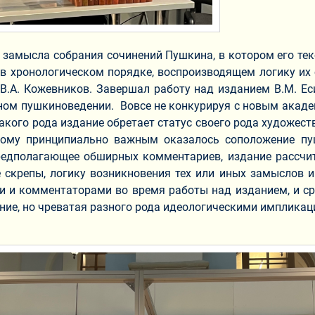
я замысла собрания сочинений Пушкина, в котором его те
но в хронологическом порядке, воспроизводящем логику и
В.А. Кожевников. Завершал работу над изданием В.М. Ес
ном пушкиноведении. Вовсе не конкурируя с новым акаде
такого рода издание обретает статус своего рода художе
тому принципиально важным оказалось соположение пу
редполагающее обширных комментариев, издание рассчит
 скрепы, логику возникновения тех или иных замыслов и
 и комментаторами во время работы над изданием, и сре
днозначное решение, но чреватая разног