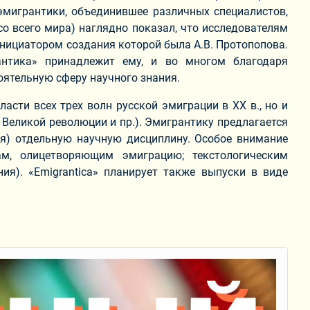
эмигрантики, объединившее различных специалистов,
о всего мира) наглядно показал, что исследователям
инициатором создания которой была А.В. Протопопова.
антика» принадлежит ему, и во многом благодаря
тоятельную сферу научного знания.
ласти всех трех волн русской эмиграции в XX в., но и
Великой революции и пр.). Эмигрантику предлагается
ия) отдельную научную дисциплину. Особое внимание
ам, олицетворяющим эмиграцию; текстологическим
я). «Emigrantica» планирует также выпуски в виде