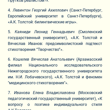
Прутков реалистом?».
4.​
Левинтон Георгий Ахиллович
(Санкт-Петербург,
Европейский университет в Санкт-Петербурге),
«А.К. Толстой: билингвические игры».
5.​
Каяниди Леонид Геннадьевич
(Смоленский
государственный университет), «А.К. Толстой и
Вячеслав Иванов: предсимволистский подтекст
стихотворения “Творчество”».
6.​
Кошелев Вячеслав Анатольевич
(Арзамасский
филиал Национального исследовательского
Нижегородского государственного университета
им. Н.И. Лобачевского), «А.К. Толстой и феномен
"медицинского стихотворения"».
7.​
Иванова Елена Владиславовна
(Московский
педагогический государственный университет), «К
вопросу о поэтике индивидуального стиля