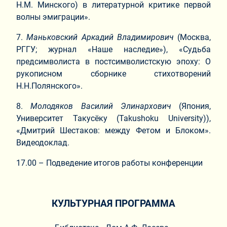
Н.М. Минского) в литературной критике первой
волны эмиграции».
7.​
Маньковский Аркадий Владимирович
(Москва,
РГГУ; журнал «Наше наследие»), «Судьба
предсимволиста в постсимволистскую эпоху: О
рукописном сборнике стихотворений
Н.Н.Полянского».
8.​
Молодяков Василий Элинархович
(Япония,
Университет Такусёку (Takushoku University)),
«Дмитрий Шестаков: между Фетом и Блоком».
Видеодоклад.
17.00 – Подведение итогов работы конференции
КУЛЬТУРНАЯ ПРОГРАММА