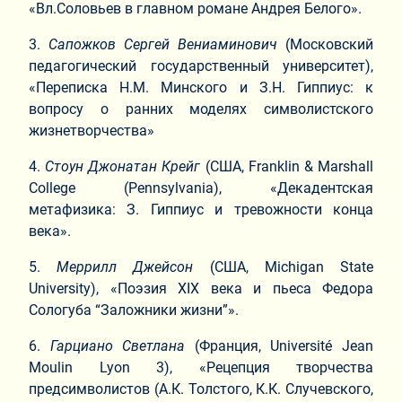
«Вл.Соловьев в главном романе Андрея Белого».
3.​
Сапожков Сергей Вениаминович
(Московский
педагогический государственный университет),
«Переписка Н.М. Минского и З.Н. Гиппиус: к
вопросу о ранних моделях символистского
жизнетворчества»
4.​
Стоун Джонатан Крейг
(США, Franklin & Marshall
College (Pennsylvania), «Декадентская
метафизика: З. Гиппиус и тревожности конца
века».
5.​
Меррилл Джейсон
(США, Michigan State
University), «Поэзия XIX века и пьеса Федора
Сологуба “Заложники жизни”».
6.​
Гарциано Светлана
(Франция, Université Jean
Moulin Lyon 3), «Рецепция творчества
предсимволистов (А.К. Толстого, К.К. Случевского,