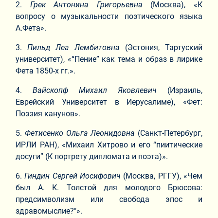
2.​
Грек Антонина Григорьевна
(Москва), «К
вопросу о музыкальности поэтического языка
А.Фета».
3.​
Пильд Леа Лембитовна
(Эстония, Тартуский
университет), «“Пение” как тема и образ в лирике
Фета 1850-х гг.».
4.​
Вайскопф Михаил Яковлевич
(Израиль,
Еврейский Университет в Иерусалиме), «Фет:
Поэзия канунов».
5.​
Фетисенко Ольга Леонидовна
(Санкт-Петербург,
ИРЛИ РАН), «Михаил Хитрово и его “пиитические
досуги” (К портрету дипломата и поэта)».
6.​
Гиндин Сергей Иосифович
(Москва, РГГУ), «Чем
был А. К. Толстой для молодого Брюсова:
предсимволизм или свобода эпос и
здравомыслие?"».