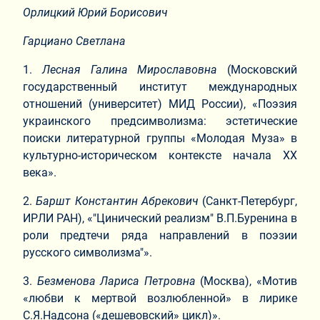
Орлицкий Юрий Борисович
Гарциано Светлана
1.​
Лесная Галина Мирославовна
(Московский
государственный институт международных
отношений (университет) МИД России), «Поэзия
украинского предсимволизма: эстетические
поиски литературной группы «Молодая Муза» в
культурно-историческом контексте начала ХХ
века».
2.​
Баршт Константин Абрекович
(Санкт-Петербург,
ИРЛИ РАН), «"Цинический реализм" В.П.Буренина в
роли предтечи ряда направлений в поэзии
русского символизма"».
3.​
Безменова Лариса Петровна
(Москва), «Мотив
«любви к мертвой возлюбленной» в лирике
С.Я.Надсона («дешевовский» цикл)».