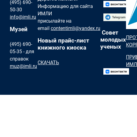
(495) 690-
Информацию для сайта
50-30
ИМЛИ
info@imli.ru
присылайте на
email
contentimli@yandex.ru
Музей
Совет
ПРО
молодых
Новый прайс-лист
(495) 690-
КОР
ученых
книжного киоска
05-35 - для
ПРИ
справок
СКАЧАТЬ
ИМЛ
muz@imli.ru