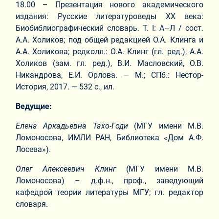
18.00 – Презентация нового академического
издания: Русские литературоведы ХХ века:
Биобиблиографический словарь. Т. I: А–Л / сост.
А.А. Холиков; под общей редакцией О.А. Клинга и
А.А. Холикова; редколл.: О.А. Клинг (гл. ред.), А.А.
Холиков (зам. гл. ред.), В.И. Масловский, О.В.
Никандрова, Е.И. Орлова. — М.; СПб.: Нестор-
История, 2017. — 532 с., ил.
Ведущие:
Елена Аркадьевна Тахо-Годи
(МГУ имени М.В.
Ломоносова, ИМЛИ РАН, Библиотека «Дом А.Ф.
Лосева»).
Олег Алексеевич Клинг
(МГУ имени М.В.
Ломоносова) – д.ф.н., проф., заведующий
кафедрой теории литературы МГУ; гл. редактор
словаря.