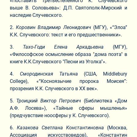
«Поставить третьестепенного К. Случевского
выше В. Соловьева»: Д.П. Святополк-Мирский и
наследие Случевского.
2.​
Коровин Владимир Леонидович
(МГУ), «“Элоа”
К.К. Случевского: текст и его предшественники».
3.​
Тахо-Годи Елена Аркадьевна
(МГУ),
«Философское осмысление образа "дома поэта" в
книге К.К.Случевского "Песни из Уголка"».
4.​
Смородинская Татьяна
(США, Middlebury
College), «“Косноязычие пророка Моисея”:
прозрения К.К. Случевского в XX век».
5.​
Троицкий Виктор Петрович
(Библиотека «Дом
А.Ф. Лосева»), «Тайные сферы мышленья»
(предчувствие ноосферы у К. Случевского).
6.​
Казакова Светлана Константиновна
(Москва,
Ассоциация искусствоведов), «Константин