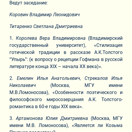
Ведут заседание:
Коровин Владимир Леонидович
Титаренко Светлана Дмитриевна
1.​
Королева Вера Владимировна
(Владимирский
государственный университет), «Стилизация
готической традиции в рассказе А.К.Толстого
“Упырь”: (к вопросу о рецепции Гофмана в русской
литературе конца XIX – начала XX века)».
2.​
Емелин Илья Анатольевич, Стрекалов Илья
Николаевич
(Москва, МГУ имени
М.В.Ломоносова), «Особенности поэтического и
философского миросозерцания А.К. Толстого-
романтика в 60-е годы XIX века».
3.​
Артамонова Юлия Дмитриевна
(Москва, МГУ
имени М.В. Ломоносова), «Является ли Козьма