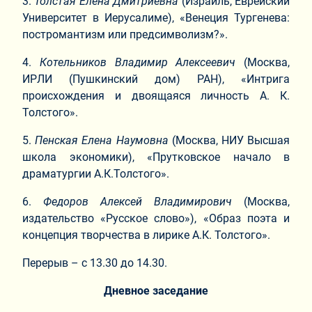
3.​
Толстая Елена Дмитриевна
(Израиль, Еврейский
Университет в Иерусалиме), «Венеция Тургенева:
постромантизм или предсимволизм?».
4.​
Котельников Владимир Алексеевич
(Москва,
ИРЛИ (Пушкинский дом) РАН), «Интрига
происхождения и двоящаяся личность А. К.
Толстого».
5.​
Пенская Елена Наумовна
(Москва, НИУ Высшая
школа экономики), «Прутковское начало в
драматургии А.К.Толстого».
6.​
Федоров Алексей Владимирович
(Москва,
издательство «Русское слово»), «Образ поэта и
концепция творчества в лирике А.К. Толстого».
Перерыв – с 13.30 до 14.30.
Дневное заседание