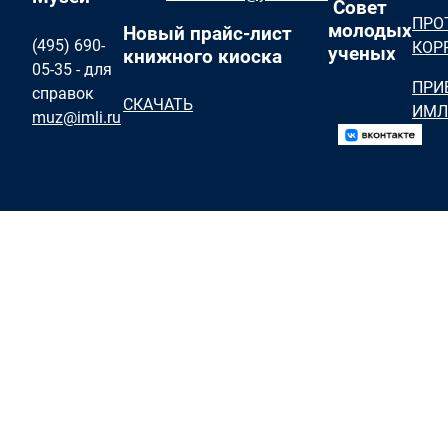
Совет
ПРО
молодых
Новый прайс-лист
(495) 690-
КОР
ученых
книжного киоска
05-35 - для
ПРИ
справок
СКАЧАТЬ
ИМЛ
muz@imli.ru