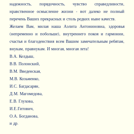
надежность, порядочность, чувство справедливости,
нравственное осмысление жизни - вот далеко не полный
перечень Ваших прекрасных и столь редких ныне качеств.
Желаем Вам, милая наша Аэлита Антониновна, здоровья
(непременно и побольше), внутреннего покоя и гармонии,
счастья и благоденствия всем Вашим замечательным ребятам,
внукам, правнукам. И многая, многая лета!
В.А. Келдыш,
В.В. Полонский,
В.М. Введенская,
М.В. Козьменко,
И.С. Багдасарян,
Д.М. Магомедова,
Е.В. Глухова,
И.Е.Гитович,
О.А. Богданова,
и др.