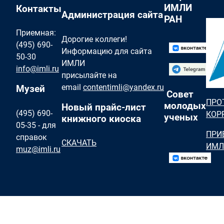
ИМЛИ
Контакты
Администрация сайта
РАН
Приемная:
Дорогие коллеги!
(495) 690-
Информацию для сайта
50-30
ИМЛИ
info@imli.ru
присылайте на
email
contentimli@yandex.ru
Музей
Совет
ПРО
молодых
Новый прайс-лист
(495) 690-
КОР
ученых
книжного киоска
05-35 - для
ПРИ
справок
СКАЧАТЬ
ИМЛ
muz@imli.ru