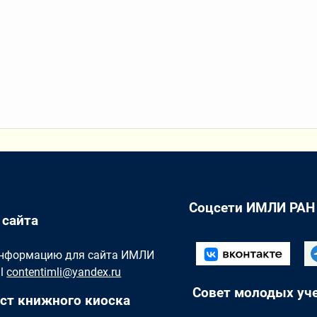
Соцсети ИМЛИ РАН
 сайта
Информацию для сайта ИМЛИ
il
contentimli@yandex.ru
Совет молодых уч
ст книжного киоска