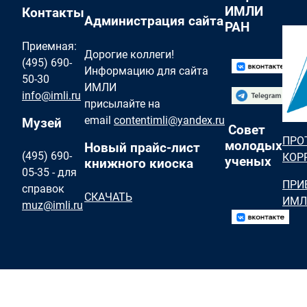
ИМЛИ
Контакты
Администрация сайта
РАН
Приемная:
Дорогие коллеги!
(495) 690-
Информацию для сайта
50-30
ИМЛИ
info@imli.ru
присылайте на
email
contentimli@yandex.ru
Музей
Совет
ПРО
молодых
Новый прайс-лист
(495) 690-
КОР
ученых
книжного киоска
05-35 - для
ПРИ
справок
СКАЧАТЬ
ИМЛ
muz@imli.ru