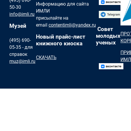
(495) 690-
Информацию для сайта
50-30
ИМЛИ
info@imli.ru
присылайте на
email
contentimli@yandex.ru
Музей
Совет
ПРО
молодых
Новый прайс-лист
(495) 690-
КОР
ученых
книжного киоска
05-35 - для
ПРИ
справок
СКАЧАТЬ
ИМЛ
muz@imli.ru