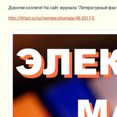
Дорогие коллеги! На сайт журнала "Литературный фак
http://litfact.ru/ru/nomera-zhurnala/46-2017-5