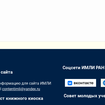
Соцсети ИМЛИ РАН
 сайта
Информацию для сайта ИМЛИ
il
contentimli@yandex.ru
Совет молодых уч
ст книжного киоска