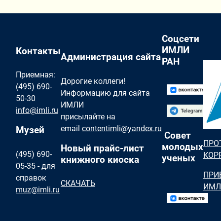
Соцсети
ИМЛИ
Контакты
Администрация сайта
РАН
Приемная:
Дорогие коллеги!
(495) 690-
Информацию для сайта
50-30
ИМЛИ
info@imli.ru
присылайте на
email
contentimli@yandex.ru
Музей
Совет
ПРО
молодых
Новый прайс-лист
(495) 690-
КОР
ученых
книжного киоска
05-35 - для
ПРИ
справок
СКАЧАТЬ
ИМЛ
muz@imli.ru