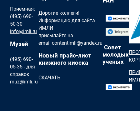
РАН
Приемная:
Дорогие коллеги!
(495) 690-
Информацию для сайта
50-30
ИМЛИ
info@imli.ru
присылайте на
email
contentimli@yandex.ru
Музей
Совет
ПРО
молодых
Новый прайс-лист
(495) 690-
КОР
ученых
книжного киоска
05-35 - для
ПРИ
справок
СКАЧАТЬ
ИМЛ
muz@imli.ru