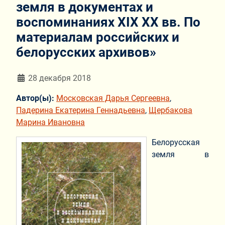
земля в документах и
воспоминаниях XIX XX вв. По
материалам российских и
белорусских архивов»
Информация о материале
28 декабря 2018
Автор(ы):
Московская Дарья Сергеевна
,
Падерина Екатерина Геннадьевна
,
Щербакова
Марина Ивановна
Белорусская
земля в