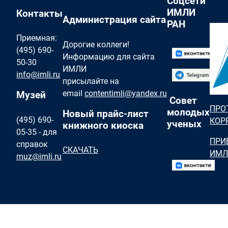
Соцсети
ИМЛИ
Контакты
Администрация сайта
РАН
Приемная:
Дорогие коллеги!
(495) 690-
Информацию для сайта
50-30
ИМЛИ
info@imli.ru
присылайте на
email
contentimli@yandex.ru
Музей
Совет
ПРО
молодых
Новый прайс-лист
(495) 690-
КОР
ученых
книжного киоска
05-35 - для
ПРИ
справок
СКАЧАТЬ
ИМЛ
muz@imli.ru