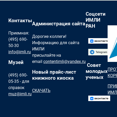
Соцсети
ИМЛИ
Контакты
Администрация сайта
РАН
Приемная:
Дорогие коллеги!
(495) 690-
Информацию для сайта
50-30
ИМЛИ
info@imli.ru
присылайте на
email
contentimli@yandex.ru
Музей
Совет
ПРО
молодых
Новый прайс-лист
(495) 690-
КОР
ученых
книжного киоска
05-35 - для
ПРИ
справок
СКАЧАТЬ
ИМЛ
muz@imli.ru