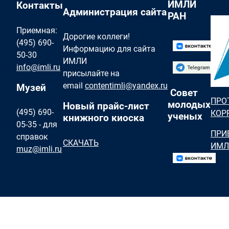
ИМЛИ
Контакты
Администрация сайта
РАН
Приемная:
Дорогие коллеги!
(495) 690-
Информацию для сайта
50-30
ИМЛИ
info@imli.ru
присылайте на
email
contentimli@yandex.ru
Музей
Совет
ПРО
молодых
Новый прайс-лист
(495) 690-
КОР
ученых
книжного киоска
05-35 - для
ПРИ
справок
СКАЧАТЬ
ИМЛ
muz@imli.ru