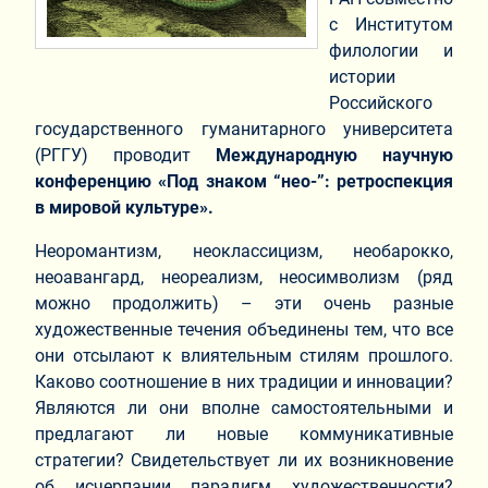
с Институтом
филологии и
истории
Российского
государственного гуманитарного университета
(РГГУ) проводит
Международную научную
конференцию «Под знаком “нео-”: ретроспекция
в мировой культуре».
Неоромантизм, неоклассицизм, необарокко,
неоавангард, неореализм, неосимволизм (ряд
можно продолжить) – эти очень разные
художественные течения объединены тем, что все
они отсылают к влиятельным стилям прошлого.
Каково соотношение в них традиции и инновации?
Являются ли они вполне самостоятельными и
предлагают ли новые коммуникативные
стратегии? Свидетельствует ли их возникновение
об исчерпании парадигм художественности?