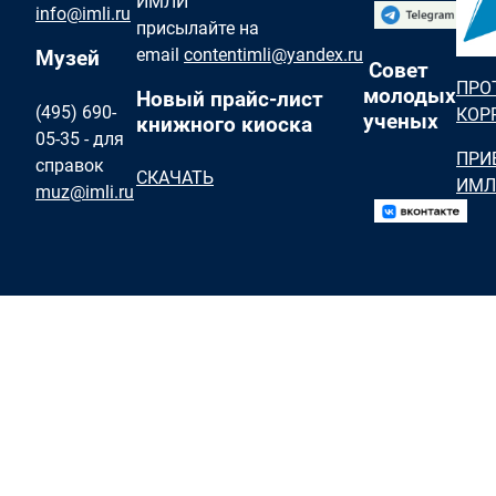
ИМЛИ
info@imli.ru
присылайте на
email
contentimli@yandex.ru
Музей
Совет
ПРО
молодых
Новый прайс-лист
(495) 690-
КОР
ученых
книжного киоска
05-35 - для
ПРИ
справок
СКАЧАТЬ
ИМЛ
muz@imli.ru