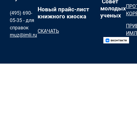
Совет
ПРО
молодых
Новый прайс-лист
(495) 690-
КОР
ученых
книжного киоска
05-35 - для
ПРИ
справок
СКАЧАТЬ
ИМЛ
muz@imli.ru