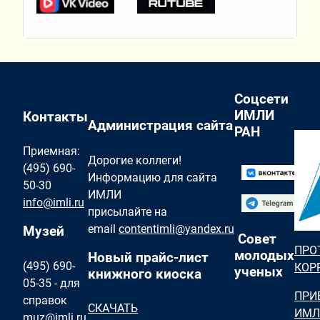
Соцсети
ИМЛИ
Контакты
Администрация сайта
РАН
Приемная:
Дорогие коллеги!
(495) 690-
Информацию для сайта
50-30
ИМЛИ
info@imli.ru
присылайте на
email
contentimli@yandex.ru
Музей
Совет
ПРО
молодых
Новый прайс-лист
(495) 690-
КОР
ученых
книжного киоска
05-35 - для
ПРИ
справок
СКАЧАТЬ
ИМЛ
muz@imli.ru