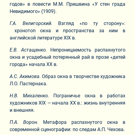
годов» в повести М.М. Пришвина «У стен града
Невидимого» (1909).
Г.А. Велигорский.
Взгляд «по ту сторону»:
хронотоп окна и пространства за ним в
английской литературе XIX в.
Е.В. Астащенко.
Непроницаемость распахнутого
окна и усадебный потерянный рай в прозе «детей
города» начала XX в.
А.С. Акимова.
Образ окна в творчестве художника
Л.О. Пастернака.
Н.В. Михаленко.
Пограничье окна в работах
художников XIX — начала XX в.: жизнь внутренняя
и внешняя.
П.А. Ворон.
Метафора распахнутого окна в
современной сценографии: по следам А.П. Чехова.