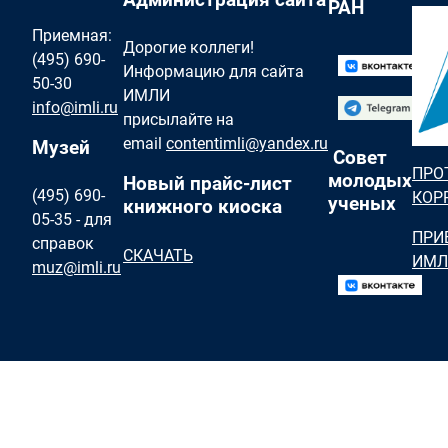
РАН
Приемная:
Дорогие коллеги!
(495) 690-
Информацию для сайта
50-30
ИМЛИ
info@imli.ru
присылайте на
email
contentimli@yandex.ru
Музей
Совет
ПРО
молодых
Новый прайс-лист
(495) 690-
КОР
ученых
книжного киоска
05-35 - для
ПРИ
справок
СКАЧАТЬ
ИМЛ
muz@imli.ru