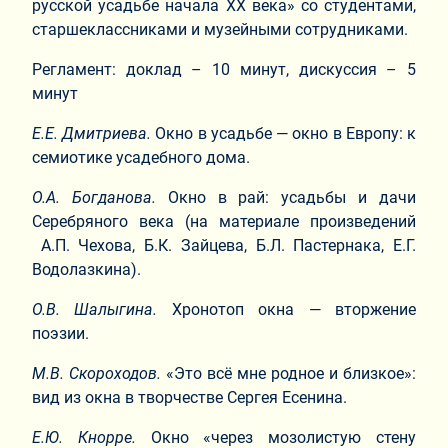
русской усадьбе начала XX века» со студентами,
старшеклассниками и музейными сотрудниками.
Регламент: доклад – 10 минут, дискуссия – 5
минут
Е.Е. Дмитриева.
Окно в усадьбе — окно в Европу: к
семиотике усадебного дома.
О.А. Богданова.
Окно в рай: усадьбы и дачи
Серебряного века (на материале произведений
А.П. Чехова, Б.К. Зайцева, Б.Л. Пастернака, Е.Г.
Водолазкина).
О.В. Шалыгина.
Хронотоп окна — вторжение
поэзии.
М.В. Скороходов.
«Это всё мне родное и близкое»:
вид из окна в творчестве Сергея Есенина.
Е.Ю. Кнорре.
Окно «через мозолистую стену