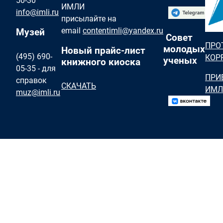
50-30
ИМЛИ
info@imli.ru
присылайте на
email
contentimli@yandex.ru
Музей
Совет
ПРО
молодых
Новый прайс-лист
(495) 690-
КОР
ученых
книжного киоска
05-35 - для
ПРИ
справок
СКАЧАТЬ
ИМЛ
muz@imli.ru