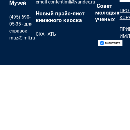
email
contentimli@yandex.ru
Музей
Совет
ПРО
молодых
Новый прайс-лист
(495) 690-
КОР
ученых
книжного киоска
05-35 - для
ПРИ
справок
СКАЧАТЬ
ИМЛ
muz@imli.ru