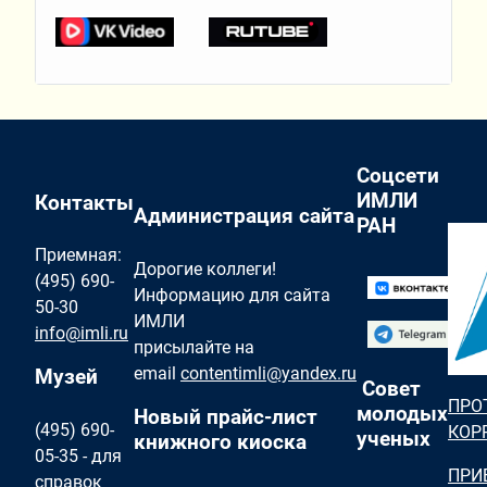
Соцсети
ИМЛИ
Контакты
Администрация сайта
РАН
Приемная:
Дорогие коллеги!
(495) 690-
Информацию для сайта
50-30
ИМЛИ
info@imli.ru
присылайте на
email
contentimli@yandex.ru
Музей
Совет
ПРО
молодых
Новый прайс-лист
(495) 690-
КОР
ученых
книжного киоска
05-35 - для
ПРИ
справок