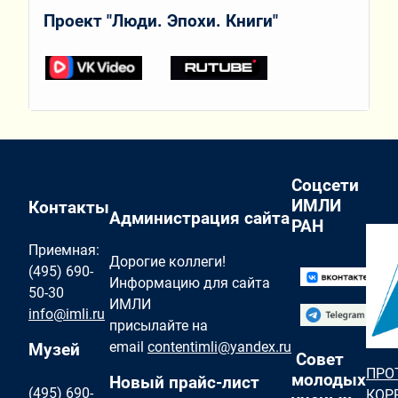
Проект "Люди. Эпохи. Книги"
Соцсети
ИМЛИ
Контакты
Администрация сайта
РАН
Приемная:
Дорогие коллеги!
(495) 690-
Информацию для сайта
50-30
ИМЛИ
info@imli.ru
присылайте на
email
contentimli@yandex.ru
Музей
Совет
ПРО
молодых
Новый прайс-лист
(495) 690-
КОР