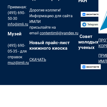
РАН
Приемная:
Дорогие коллеги!
(495) 690-
Информацию для сайта
50-30
ИМЛИ
info@imli.ru
присылайте на
email
contentimli@yandex.ru
Музей
Совет
ПРО
молодых
Новый прайс-лист
(495) 690-
КОР
ученых
книжного киоска
05-35 - для
ПРИ
справок
СКАЧАТЬ
ИМЛ
muz@imli.ru